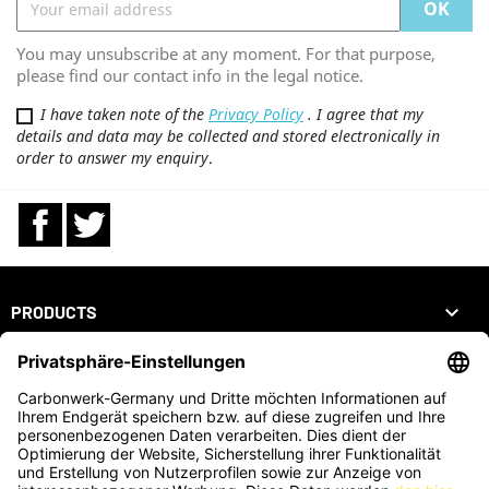
You may unsubscribe at any moment. For that purpose,
please find our contact info in the legal notice.
I have taken note of the
Privacy Policy
. I agree that my
details and data may be collected and stored electronically in
order to answer my enquiry
.
Facebook
Twitter

PRODUCTS

OUR COMPANY

YOUR ACCOUNT
STORE INFORMATION