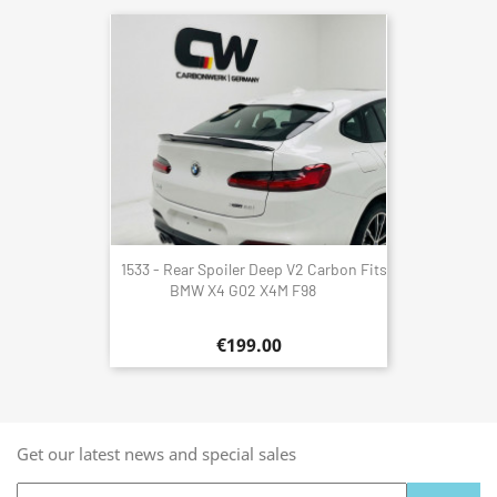
1533 - Rear Spoiler Deep V2 Carbon Fits
BMW X4 G02 X4M F98
€199.00
Get our latest news and special sales