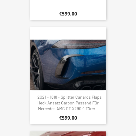
€599.00
2021 - 1818 - Splitter Canards Flaps
Heck Ansatz Carbon Passend Für
Mercedes AMG GT X290 4 Türer
€599.00