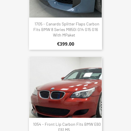
1705 - Canards Splitter Flaps Carbon
Fits BMW 8 Series M850i G14 G15 G16
With MPaket
€399.00
1054 - Front Lip Carbon Fits BMW E60
E61 M5