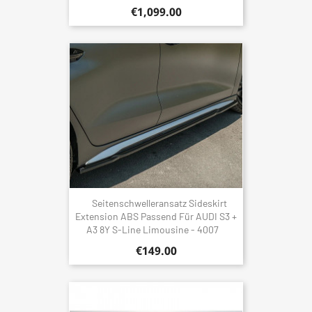
€1,099.00
Seitenschwelleransatz Sideskirt
Extension ABS Passend Für AUDI S3 +
A3 8Y S-Line Limousine - 4007
€149.00