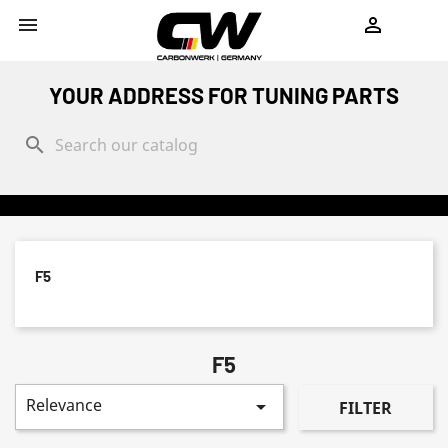
shopping_cart


YOUR ADDRESS FOR TUNING PARTS
search
F5
F5
Relevance

FILTER