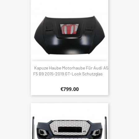
Kapuze Haube Motorhaube Für Audi A5
F5 B9 2015-2019 GT-Look Schutzglas
€799.00