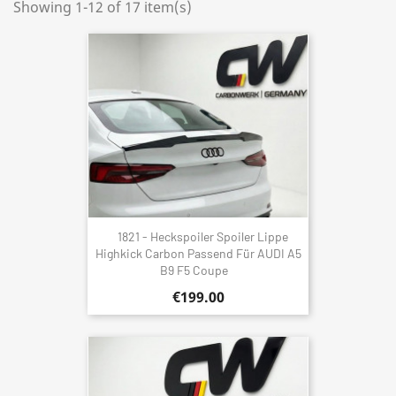
Showing 1-12 of 17 item(s)
1821 - Heckspoiler Spoiler Lippe
Highkick Carbon Passend Für AUDI A5
B9 F5 Coupe
€199.00