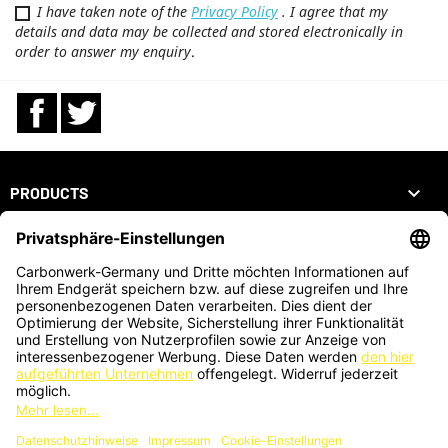
I have taken note of the
Privacy Policy
. I agree that my
details and data may be collected and stored electronically in
order to answer my enquiry
.
Facebook
Twitter

PRODUCTS

OUR COMPANY

YOUR ACCOUNT
STORE INFORMATION
ZAHLUNGSARTEN
KARTENZAHLUNG AUCH VOR ORT MÖGLICH