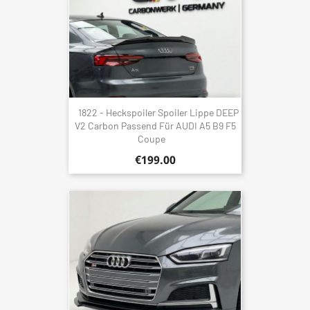
1822 - Heckspoiler Spoiler Lippe DEEP
V2 Carbon Passend Für AUDI A5 B9 F5
Coupe
€199.00