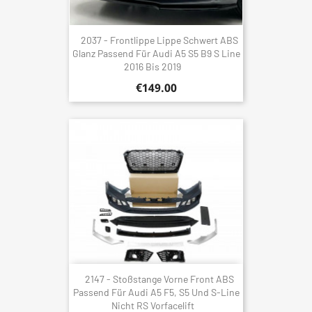
2037 - Frontlippe Lippe Schwert ABS
Glanz Passend Für Audi A5 S5 B9 S Line
2016 Bis 2019
€149.00
2147 - Stoßstange Vorne Front ABS
Passend Für Audi A5 F5, S5 Und S-Line
Nicht RS Vorfacelift