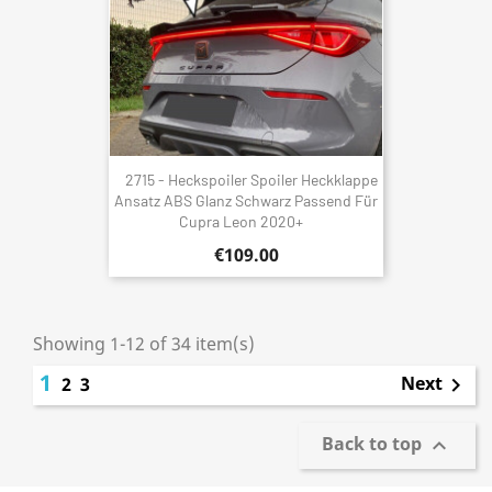
2715 - Heckspoiler Spoiler Heckklappe
Ansatz ABS Glanz Schwarz Passend Für
Cupra Leon 2020+
€109.00
Showing 1-12 of 34 item(s)
1
Next
2
3

Back to top
