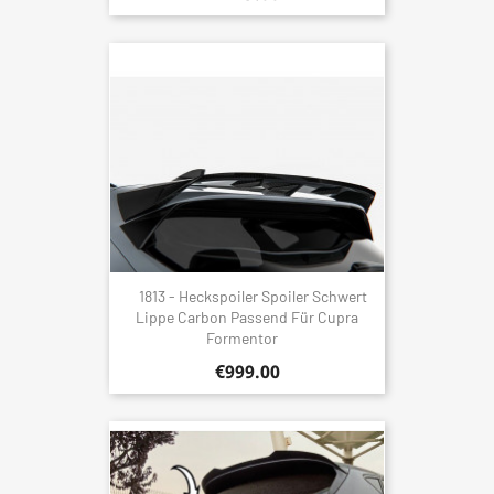
1813 - Heckspoiler Spoiler Schwert
Lippe Carbon Passend Für Cupra
Formentor
€999.00