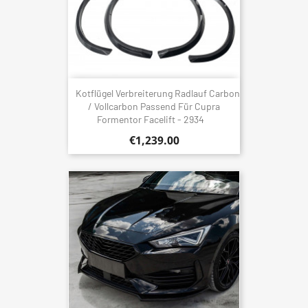
Kotflügel Verbreiterung Radlauf Carbon
/ Vollcarbon Passend Für Cupra
Formentor Facelift - 2934
€1,239.00