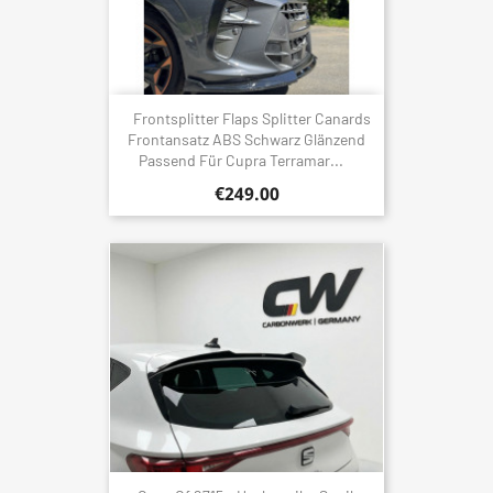
Frontsplitter Flaps Splitter Canards
Frontansatz ABS Schwarz Glänzend
Passend Für Cupra Terramar...
€249.00