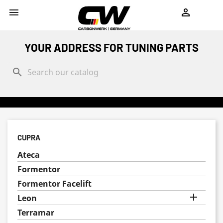
shopping_cart


YOUR ADDRESS FOR TUNING PARTS
search
CUPRA
Ateca
Formentor
Formentor Facelift

Leon
Terramar