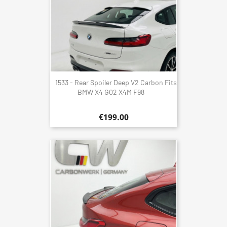
1533 - Rear Spoiler Deep V2 Carbon Fits
BMW X4 G02 X4M F98
€199.00