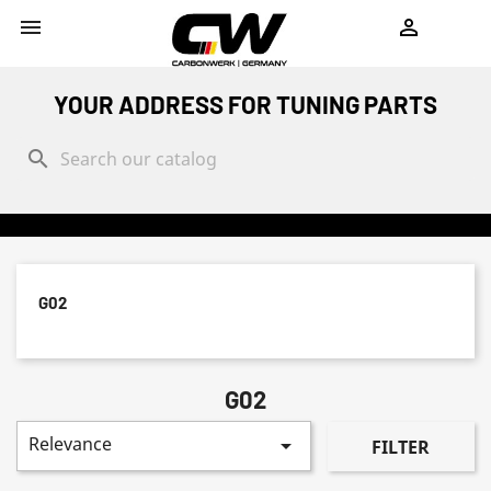
shopping_cart


YOUR ADDRESS FOR TUNING PARTS
search
G02
G02
Relevance

FILTER