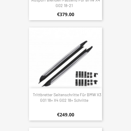
G02 18-21
€379.00
Trittbretter Seitenschritte Für BMW X3
G01 18+ X4 G02 18+ Schritte
€249.00