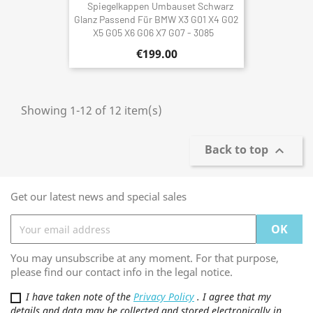
Spiegelkappen Umbauset Schwarz
Glanz Passend Für BMW X3 G01 X4 G02
X5 G05 X6 G06 X7 G07 - 3085
€199.00
Showing 1-12 of 12 item(s)
Back to top

Get our latest news and special sales
You may unsubscribe at any moment. For that purpose,
please find our contact info in the legal notice.
I have taken note of the
Privacy Policy
. I agree that my
details and data may be collected and stored electronically in