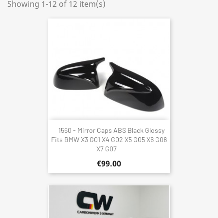
Showing 1-12 of 12 item(s)
1560 - Mirror Caps ABS Black Glossy
Fits BMW X3 G01 X4 G02 X5 G05 X6 G06
X7 G07
€99.00