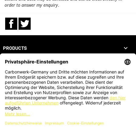
order to answer my enquiry
.
Facebook
Twitter

PRODUCTS

OUR COMPANY

YOUR ACCOUNT
STORE INFORMATION
ZAHLUNGSARTEN
KARTENZAHLUNG AUCH VOR ORT MÖGLICH