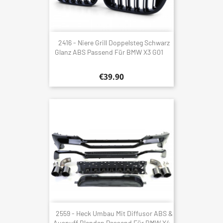
2416 - Niere Grill Doppelsteg Schwarz
Glanz ABS Passend Für BMW X3 G01
€39.90
2559 - Heck Umbau Mit Diffusor ABS &
Auspuff Blenden Passend Für BMW X4