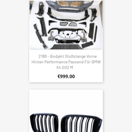
2189 - Bodykit Stoßstange Vorne
Hinten Performance Passend Für BMW
X4 G02 M
€999.00