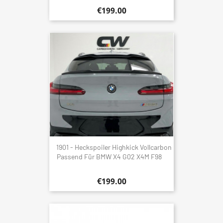
€199.00
1901 - Heckspoiler Highkick Vollcarbon
Passend Für BMW X4 G02 X4M F98
€199.00