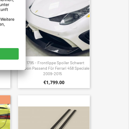
Glanz
1795 - Frontlippe Spoiler Schwert
Quick view

0 Und
Carbon Passend Für Ferrari 458 Speciale
2009-2015
€1,799.00