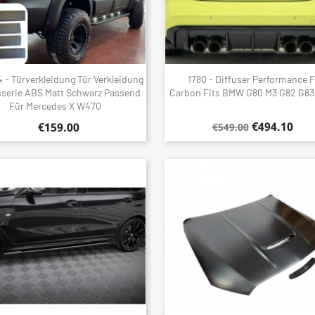
 - Türverkleidung Tür Verkleidung
1780 - Diffuser Performance F
Quick view
Quick view


serie ABS Matt Schwarz Passend
Carbon Fits BMW G80 M3 G82 G83
Für Mercedes X W470
€494.10
€159.00
€549.00