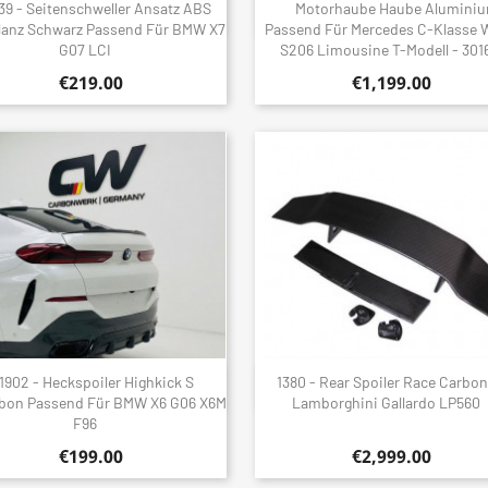
39 - Seitenschweller Ansatz ABS
Motorhaube Haube Alumini
Quick view
Quick view


lanz Schwarz Passend Für BMW X7
Passend Für Mercedes C-Klasse
G07 LCI
S206 Limousine T-Modell - 301
€219.00
€1,199.00
1902 - Heckspoiler Highkick S
1380 - Rear Spoiler Race Carbon
Quick view
Quick view


rbon Passend Für BMW X6 G06 X6M
Lamborghini Gallardo LP560
F96
€199.00
€2,999.00