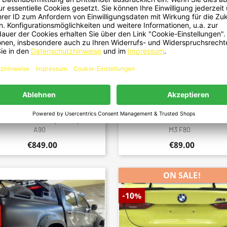
1 - Frontlippe Spoiler Schwert V3
2053 - Dachspoiler Spoiler ABS 
Quick view
Quick view


n Passend Für Toyota Supra MK5
Schwarz Passend Für BMW 3er F3
A90
M3 F80
€849.00
€89.00
ON SALE!
-10%