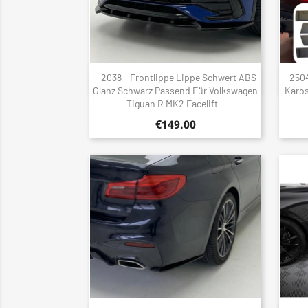
2038 - Frontlippe Lippe Schwert ABS
2504
Quick view

Glanz Schwarz Passend Für Volkswagen
Karos
Tiguan R MK2 Facelift
€149.00