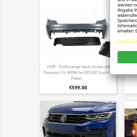
2518 - Stoßstange Heck Hinten ABS
234
Quick view

Passend Für BMW 1er E81 E87 Auch M
Carbo
Paket
€599.00