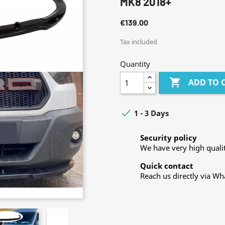
MK8 2018+
€139.00
Tax included
Quantity

ADD TO 

1 - 3 Days
Security policy
We have very high qualit
Quick contact
Reach us directly via W