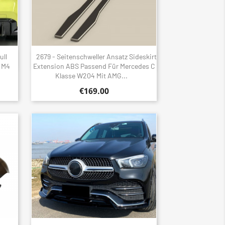
ull
2679 - Seitenschweller Ansatz Sideskirt
Quick view

 M4
Extension ABS Passend Für Mercedes C
Klasse W204 Mit AMG...
€169.00