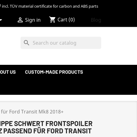
incl. TÜV material certificate for carbon and ABS parts
shopping_cart


Cart
(0)
Blog
Sign in
search
OUT US
CUSTOM-MADE PRODUCTS
 für Ford Transit Mk8 2018+
 LIPPE SCHWERT FRONTSPOILER
 PASSEND FÜR FORD TRANSIT