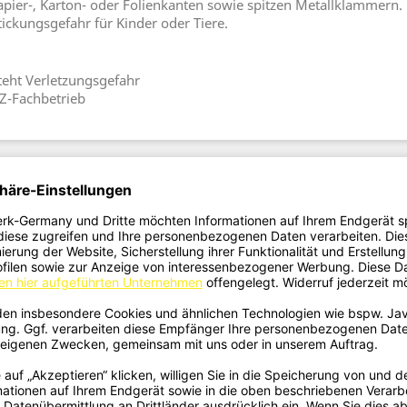
apier-, Karton- oder Folienkanten sowie spitzen Metallklammern.
tickungsgefahr für Kinder oder Tiere.
steht Verletzungsgefahr
Z-Fachbetrieb
No customer reviews for the moment.
ry: