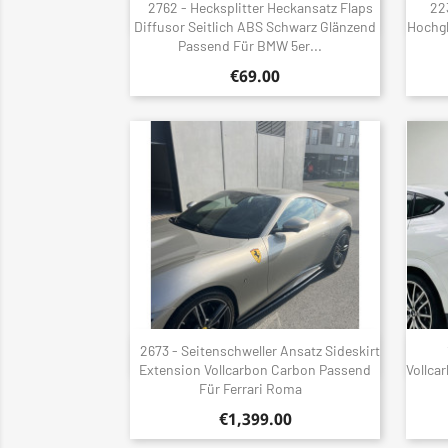
2762 - Hecksplitter Heckansatz Flaps
22
Quick view

Diffusor Seitlich ABS Schwarz Glänzend
Hochg
Passend Für BMW 5er...
€69.00
2673 - Seitenschweller Ansatz Sideskirt
Quick view

Extension Vollcarbon Carbon Passend
Vollca
Für Ferrari Roma
€1,399.00