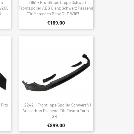
um
2651 - Frontlippe Lippe Schwert
Quick view

 W206
Frontspoiler ABS Glanz Schwarz Passend
6
Für Mercedes Benz GLE W167...
€189.00
 Fits
2242 - Frontlippe Spoiler Schwert V1
Quick view

Vollcarbon Passend Für Toyota Yaris
GR
€899.00