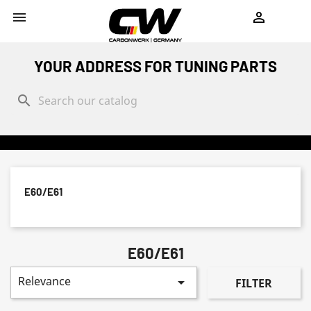
shopping_cart


YOUR ADDRESS FOR TUNING PARTS
search
E60/E61
E60/E61
Relevance

FILTER