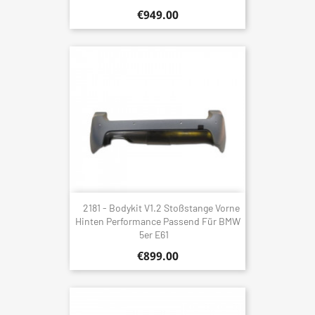
€949.00
2181 - Bodykit V1.2 Stoßstange Vorne
Hinten Performance Passend Für BMW
5er E61
€899.00