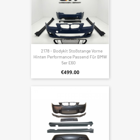
2178 - Bodykit Stoßstange Vorne
Hinten Performance Passend Für BMW
5er E60
€499.00