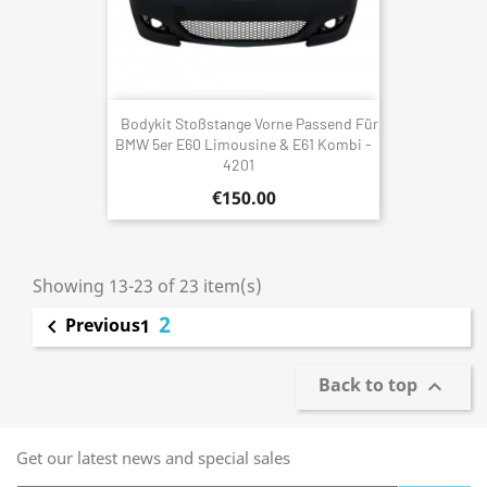
Bodykit Stoßstange Vorne Passend Für
BMW 5er E60 Limousine & E61 Kombi -
4201
€150.00
Showing 13-23 of 23 item(s)
2
Previous

1
Back to top

Get our latest news and special sales