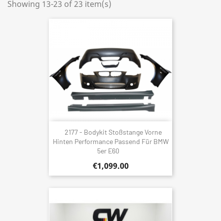
Showing 13-23 of 23 item(s)
2177 - Bodykit Stoßstange Vorne
Hinten Performance Passend Für BMW
5er E60
€1,099.00