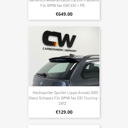
Für BMW 5er E60 E61 + M5
€649.00
Heckspoiler Spoiler Lippe Ansatz ABS
Glanz Schwarz Für BMW 5er E61 Touring -
2812
€129.00