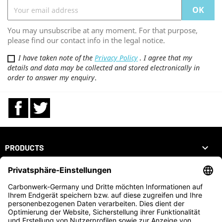
You may unsubscribe at any moment. For that purpose,
please find our contact info in the legal notice.
I have taken note of the
Privacy Policy
. I agree that my
details and data may be collected and stored electronically in
order to answer my enquiry
.
Facebook
Twitter

PRODUCTS

OUR COMPANY

YOUR ACCOUNT