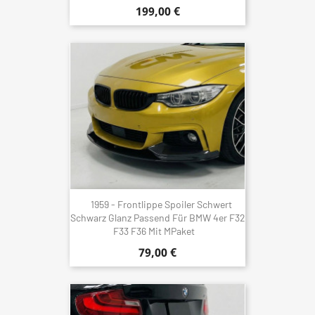
199,00 €
1959 - Frontlippe Spoiler Schwert
Schwarz Glanz Passend Für BMW 4er F32
F33 F36 Mit MPaket
79,00 €