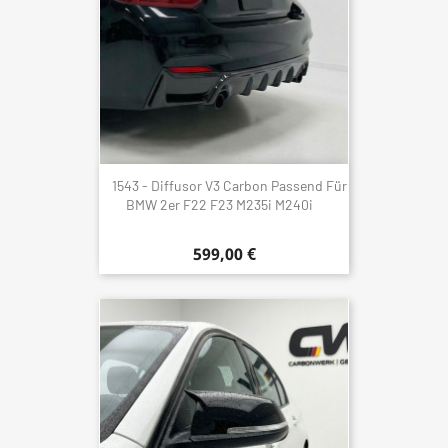
1543 - Diffusor V3 Carbon Passend Für
BMW 2er F22 F23 M235i M240i
599,00 €