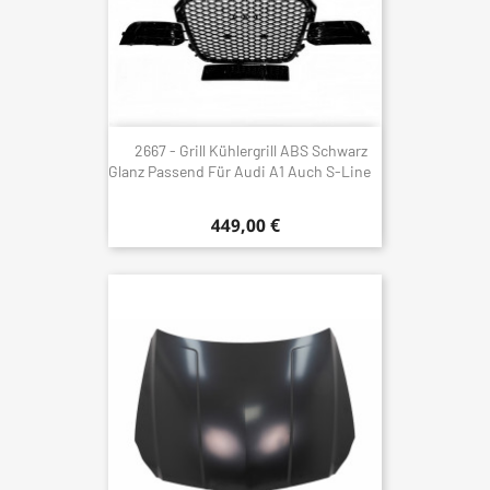
2667 - Grill Kühlergrill ABS Schwarz
Glanz Passend Für Audi A1 Auch S-Line
449,00 €