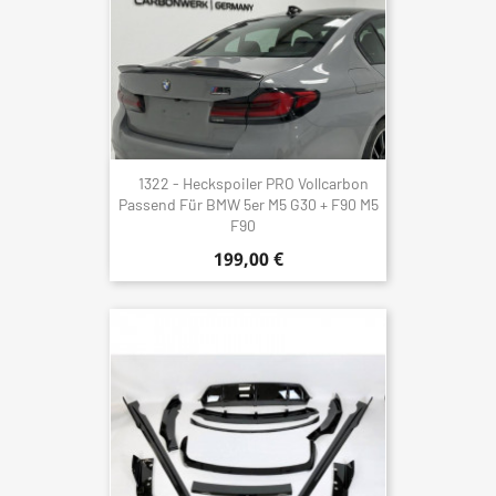
1322 - Heckspoiler PRO Vollcarbon
Passend Für BMW 5er M5 G30 + F90 M5
F90
199,00 €