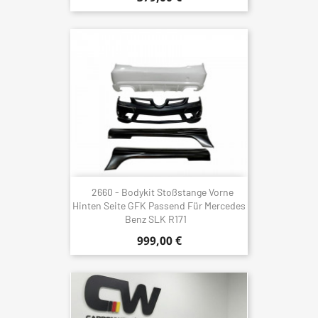
2660 - Bodykit Stoßstange Vorne
Hinten Seite GFK Passend Für Mercedes
Benz SLK R171
999,00 €