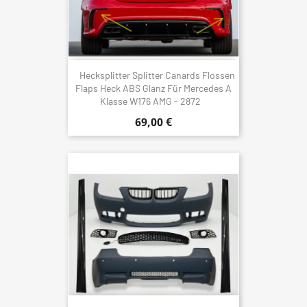
Hecksplitter Splitter Canards Flossen
Flaps Heck ABS Glanz Für Mercedes A
Klasse W176 AMG - 2872
69,00 €