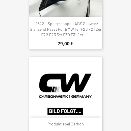
1622 - Spiegelkappen ABS Schwarz
Glänzend Passt Für BMW 1er F20 F21 2er
F22 F23 3er F30 F31 4er...
79,00 €
Produktlabel Carbon