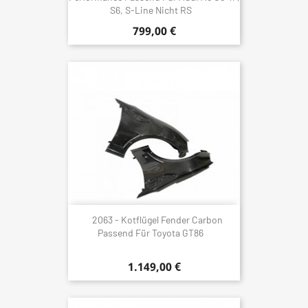
S6, S-Line Nicht RS
799,00 €
2063 - Kotflügel Fender Carbon
Passend Für Toyota GT86
1.149,00 €