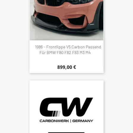
1986 - Frontlippe V5 Carbon Passend
Für BMW F80 F82 F83 M3 M4
899,00 €