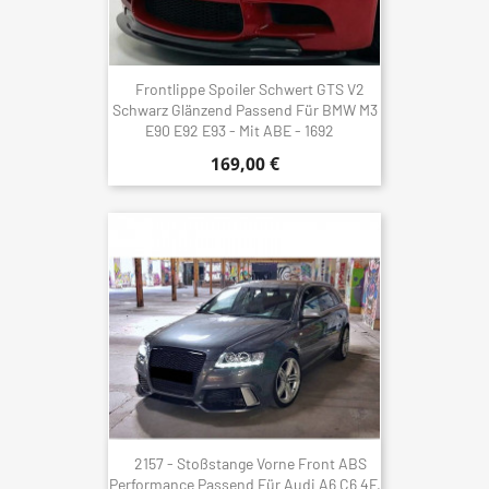
Frontlippe Spoiler Schwert GTS V2
Schwarz Glänzend Passend Für BMW M3
E90 E92 E93 - Mit ABE - 1692
169,00 €
2157 - Stoßstange Vorne Front ABS
Performance Passend Für Audi A6 C6 4F,