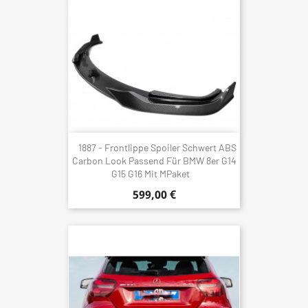
1887 - Frontlippe Spoiler Schwert ABS
Carbon Look Passend Für BMW 8er G14
G15 G16 Mit MPaket
599,00 €