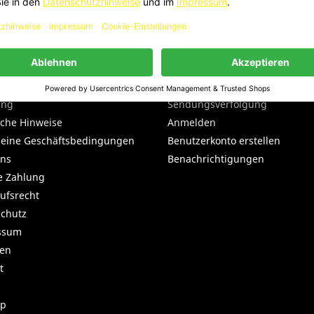
Ich habe die
Datenschutzerklärung
zur Kenntnis genommen.
h stimme zu, dass meine Angaben und Daten zur Beantwortung
iner Anfrage elektronisch erhoben und gespeichert werden.
RNEHMEN
DEIN KONTO
ung
Sendungsverfolgung
iche Hinweise
Anmelden
meine Geschäftsbedingungen
Benutzerkonto erstellen
uns
Benachrichtigungen
e Zahlung
ufsrecht
chutz
ssum
ren
t
ap