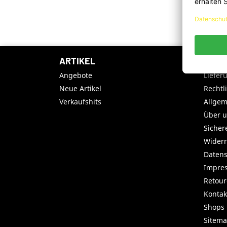
Ic
me
ARTIKEL
UNTE
Angebote
Liefer
Neue Artikel
Rechtl
Verkaufshits
Allge
Über 
Sicher
Widerr
Datens
Impre
Retou
Kontak
Shops
Sitem