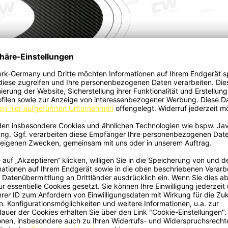
61
Entschuldige die Unannehmlichkeiten.
Suche erneut
search
e können Ihr Einverständnis jederzeit widerrufen. Unsere
ntaktinformationen finden Sie u. a. in der
atenschutzerklärung.