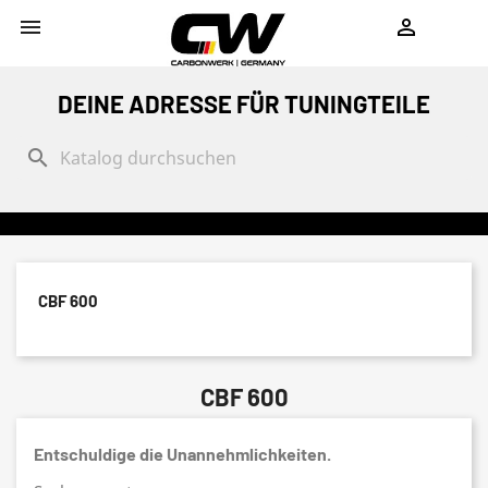
shopping_cart


DEINE ADRESSE FÜR TUNINGTEILE
search
CBF 600
CBF 600
Entschuldige die Unannehmlichkeiten.