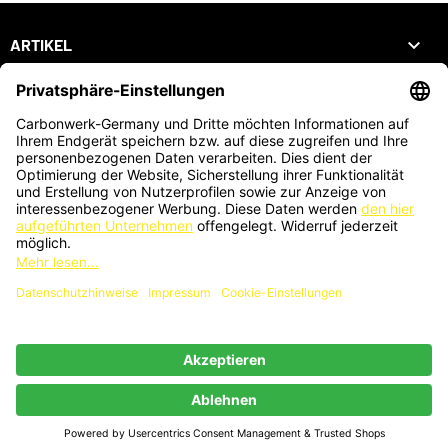

ARTIKEL

UNTERNEHMEN

DEIN KONTO
SHOP
ZAHLUNGSARTEN
KARTENZAHLUNG AUCH VOR ORT MÖGLICH
®
© 2026 - Webdesign by PriTumble