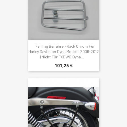
Fehling Beifahrer-Rack Chrom Für
Harley Davidson Dyna Modelle 2006-2017
(Nicht Für FXDWG Dyna...
101,25 €