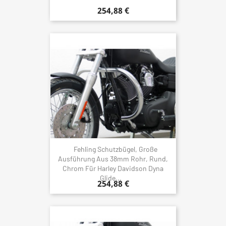
254,88 €
Fehling Schutzbügel, Große
Ausführung Aus 38mm Rohr, Rund,
Chrom Für Harley Davidson Dyna
Glide...
254,88 €