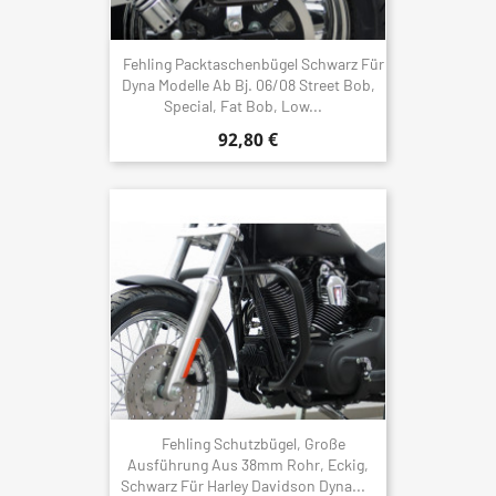
Fehling Packtaschenbügel Schwarz Für
Dyna Modelle Ab Bj. 06/08 Street Bob,
Special, Fat Bob, Low...
92,80 €
Fehling Schutzbügel, Große
Ausführung Aus 38mm Rohr, Eckig,
Schwarz Für Harley Davidson Dyna...