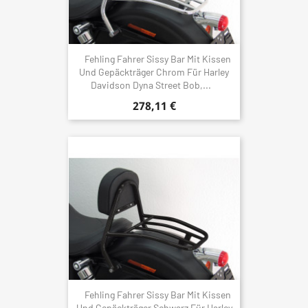
Fehling Fahrer Sissy Bar Mit Kissen
Und Gepäckträger Chrom Für Harley
Davidson Dyna Street Bob,...
278,11 €
Fehling Fahrer Sissy Bar Mit Kissen
Und Gepäckträger Schwarz Für Harley