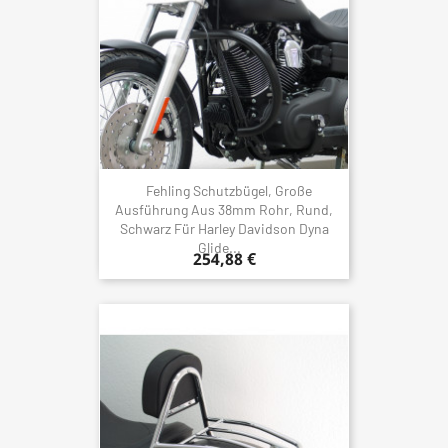
Fehling Schutzbügel, Große
Ausführung Aus 38mm Rohr, Rund,
Schwarz Für Harley Davidson Dyna
Glide...
254,88 €