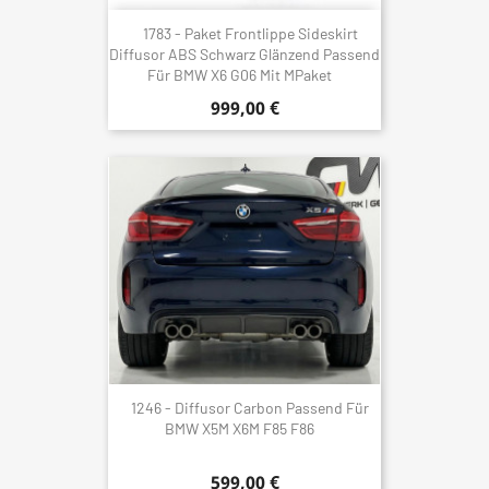
1783 - Paket Frontlippe Sideskirt
Diffusor ABS Schwarz Glänzend Passend
Für BMW X6 G06 Mit MPaket
999,00 €
1246 - Diffusor Carbon Passend Für
BMW X5M X6M F85 F86
599,00 €