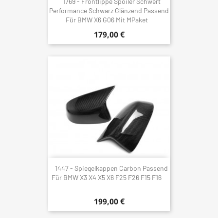
1769 - Frontlippe Spoiler Schwert
Performance Schwarz Glänzend Passend
Für BMW X6 G06 Mit MPaket
179,00 €
1447 - Spiegelkappen Carbon Passend
Für BMW X3 X4 X5 X6 F25 F26 F15 F16
199,00 €