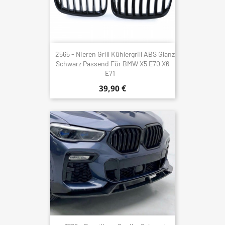
2565 - Nieren Grill Kühlergrill ABS Glanz
Schwarz Passend Für BMW X5 E70 X6
E71
39,90 €