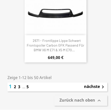
2671 - Frontlippe Lippe Schwert
Frontspoiler Carbon GFK Passend Für
BMW X6 M E71 & X5 M E70...
649,00 €
Zeige 1-12 bis 50 Artikel
1
nächste
2
3
…
5

Zurück nach oben
