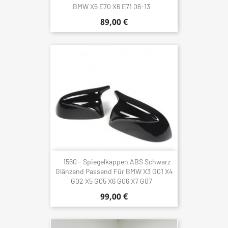
BMW X5 E70 X6 E71 06-13
89,00 €
1560 - Spiegelkappen ABS Schwarz
Glänzend Passend Für BMW X3 G01 X4
G02 X5 G05 X6 G06 X7 G07
99,00 €