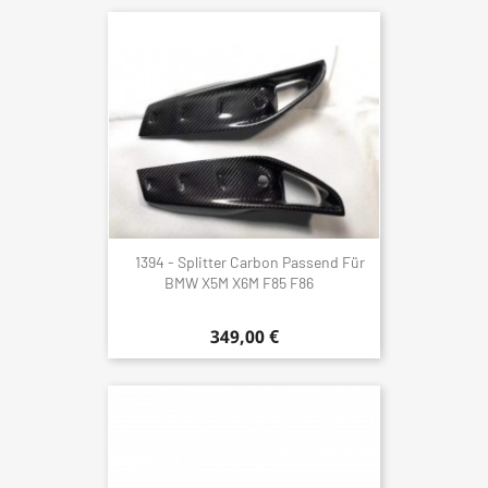
1394 - Splitter Carbon Passend Für
BMW X5M X6M F85 F86
349,00 €