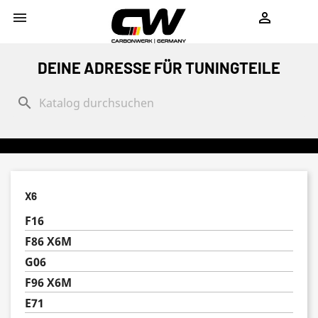
shopping_cart


DEINE ADRESSE FÜR TUNINGTEILE
search
X6
F16
F86 X6M
G06
F96 X6M
E71