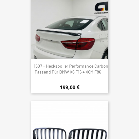
1507 - Heckspoiler Performance Carbon
Passend Für BMW X6 F16 + X6M F86
199,00 €