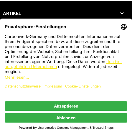

ARTIKEL

UNTERNEHMEN

DEIN KONTO
SHOP
ZAHLUNGSARTEN
KARTENZAHLUNG AUCH VOR ORT MÖGLICH
®
© 2026 - Webdesign by PriTumble