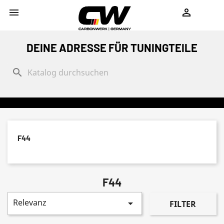
shopping_cart


DEINE ADRESSE FÜR TUNINGTEILE
search
F44
F44
Relevanz

FILTER