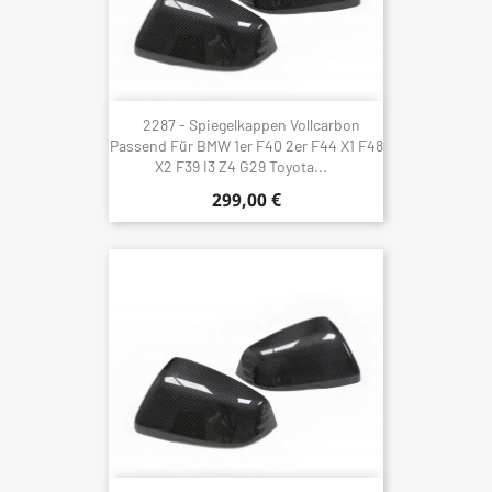
2287 - Spiegelkappen Vollcarbon
Passend Für BMW 1er F40 2er F44 X1 F48
X2 F39 I3 Z4 G29 Toyota...
299,00 €