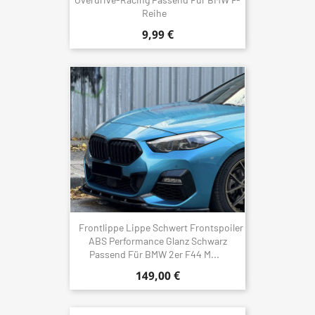
Reihe
9,99 €
Frontlippe Lippe Schwert Frontspoiler
ABS Performance Glanz Schwarz
Passend Für BMW 2er F44 M...
149,00 €