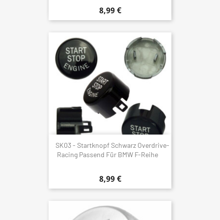
8,99 €
SK03 - Startknopf Schwarz Overdrive-
Racing Passend Für BMW F-Reihe
8,99 €