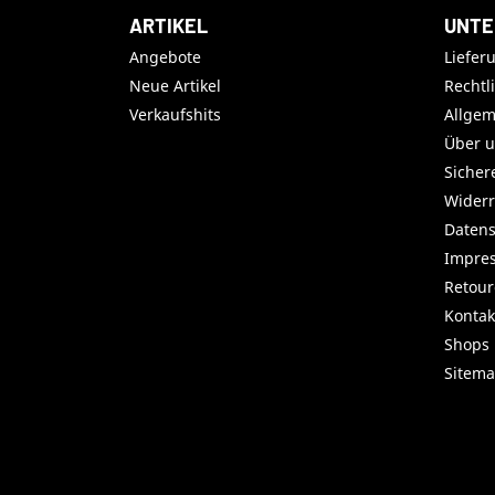
ARTIKEL
UNTE
Angebote
Liefer
Neue Artikel
Rechtl
Verkaufshits
Allge
Über 
Sicher
Widerr
Datens
Impre
Retou
Kontak
Shops
Sitem