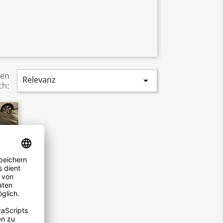
ren
Relevanz

ch:
um