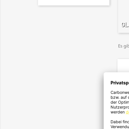
GL
Es gi
Heck