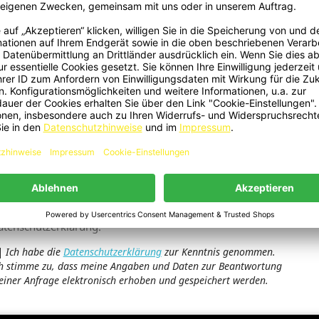
 ABS Glanz Für Mercedes GLB X247
Seitenstufen Seitlich Für Mercede
- 2873
GLB X247 - 4046
99,00 €
379,00 €
ge 1-2 bis 2 Artikel
e können Ihr Einverständnis jederzeit widerrufen. Unsere
ntaktinformationen finden Sie u. a. in der
atenschutzerklärung.
Ich habe die
Datenschutzerklärung
zur Kenntnis genommen.
h stimme zu, dass meine Angaben und Daten zur Beantwortung
iner Anfrage elektronisch erhoben und gespeichert werden.