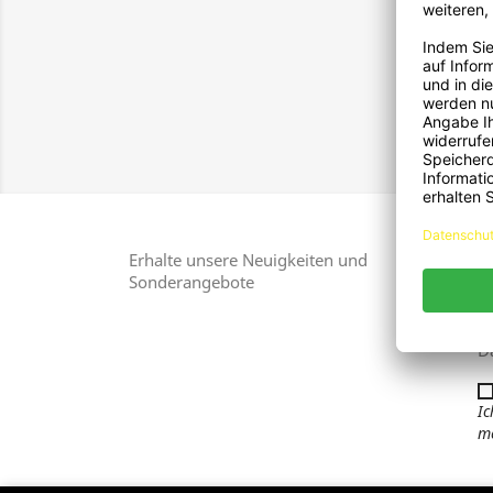
Lippe
Zei
Erhalte unsere Neuigkeiten und
Sonderangebote
Si
Ko
D
Ic
me