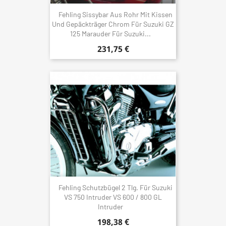
Fehling Sissybar Aus Rohr Mit Kissen
Und Gepäckträger Chrom Für Suzuki GZ
125 Marauder Für Suzuki...
231,75 €
Fehling Schutzbügel 2 Tlg. Für Suzuki
VS 750 Intruder VS 600 / 800 GL
Intruder
198,38 €