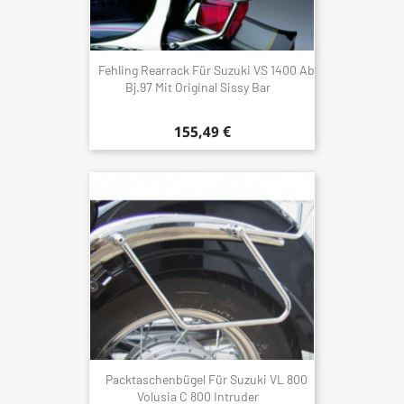
Fehling Rearrack Für Suzuki VS 1400 Ab
Bj.97 Mit Original Sissy Bar
155,49 €
Packtaschenbügel Für Suzuki VL 800
Volusia C 800 Intruder