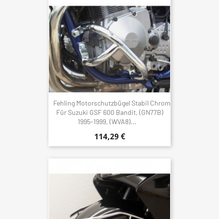
Fehling Motorschutzbügel Stabil Chrom
Für Suzuki GSF 600 Bandit, (GN77B)
1995-1999, (WVA8)...
114,29 €