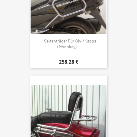
Seitenträger Für Givi/Kappa
(Monokey)
258,28 €