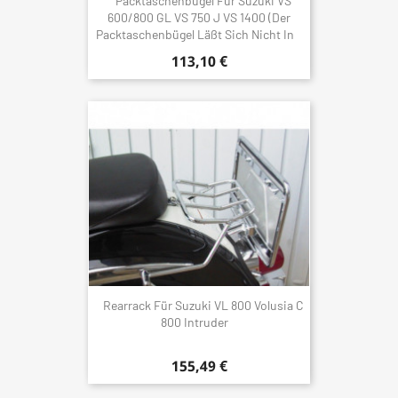
Packtaschenbügel Für Suzuki VS
600/800 GL VS 750 J VS 1400 (Der
Packtaschenbügel Läßt Sich Nicht In
113,10 €
Rearrack Für Suzuki VL 800 Volusia C
800 Intruder
155,49 €