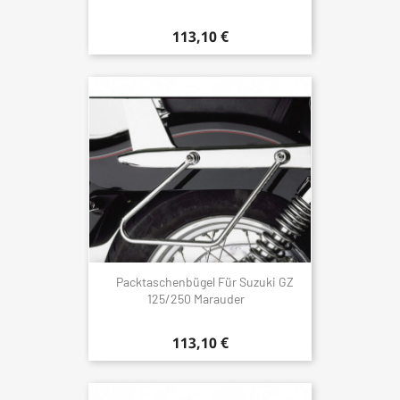
113,10 €
Packtaschenbügel Für Suzuki GZ
125/250 Marauder
113,10 €