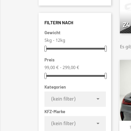
FILTERN NACH
Z4
Gewicht
5kg - 12kg
Es gi
Preis
99,00 € - 299,00 €
Kategorien

(kein filter)
KFZ-Marke

(kein filter)