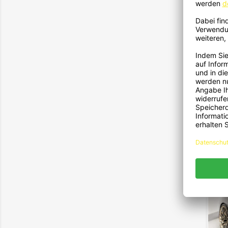
2288
Für B
NE