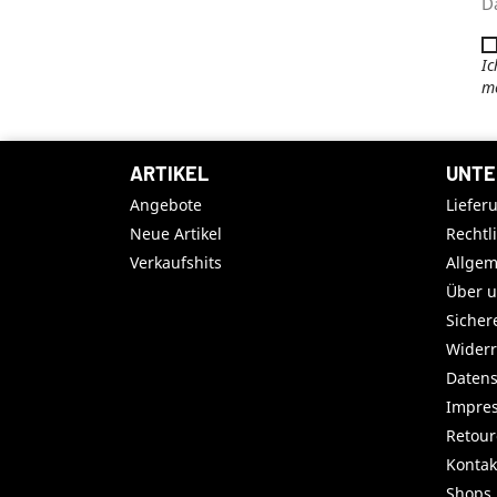
D
Ic
me
ARTIKEL
UNTE
Angebote
Liefer
Neue Artikel
Rechtl
Verkaufshits
Allge
Über 
Sicher
Widerr
Datens
Impre
Retou
Kontak
Shops