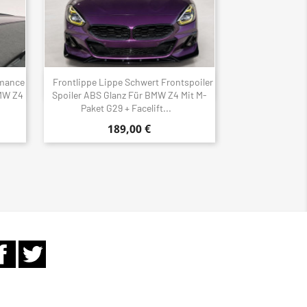
rmance
Frontlippe Lippe Schwert Frontspoiler
Schnellansicht

MW Z4
Spoiler ABS Glanz Für BMW Z4 Mit M-
Paket G29 + Facelift...
189,00 €
Facebook
Twitter