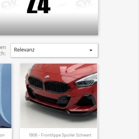
ren
Relevanz

ch:
bon
1906 - Frontlippe Spoiler Schwert
Schnellansicht
