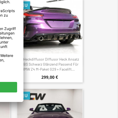
NEU
Glanz
Heckdiffusor Diffusor Heck Ansatz
Schnellansicht

X1 F48
ABS Schwarz Glänzend Passend Für
BMW Z4 M-Paket G29 + Facelift...
299,00 €
NEU