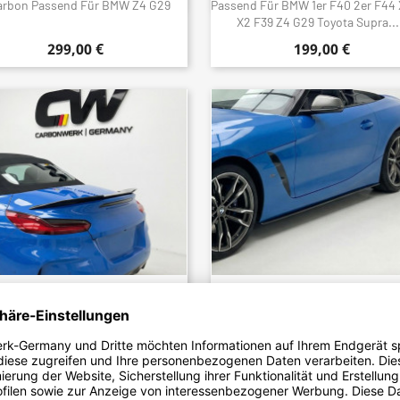
carbon Passend Für BMW Z4 G29
Passend Für BMW 1er F40 2er F44 
X2 F39 Z4 G29 Toyota Supra...
299,00 €
199,00 €
446 - Heckspoiler Spoiler Lippe
2277 - Sideskirt Seitenschwel
Schnellansicht
Schnellansicht


rformance ABS Glanz Schwarz
Ansatz ABS Schwarz Glänzend Pa
Passend Für BMW Z4 G29
Für BMW Z4 G29
149,00 €
149,00 €