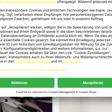
 - Spiegelkappen Carbon Passend
2322- Spiegelkappen Schwarz 
Schnellansicht
Schnellansicht


MW 1er F40 2er F44 X1 F48 X2 F39
Passend Für BMW 1er F40 2er F44 
I3 Z4 G29 Toyota Supra...
X2 F39 Z4 G29 Toyota...
199,00 €
99,00 €
U
NEU