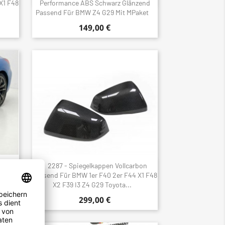
X1 F48
Performance ABS Schwarz Glänzend
Passend Für BMW Z4 G29 Mit MPaket
149,00 €
ler
2287 - Spiegelkappen Vollcarbon
Schnellansicht

ssend
Passend Für BMW 1er F40 2er F44 X1 F48
X2 F39 I3 Z4 G29 Toyota...
299,00 €