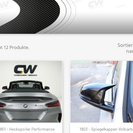
Sortie
bt 12 Produkte.
na
1851 - Heckspoiler Performance
1903 - Spiegelkappen Vollcar
Schnellansicht
Schnellansicht

