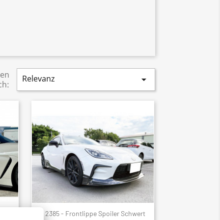
ren
Relevanz

ch:
ler
2385 - Frontlippe Spoiler Schwert
Schnellansicht
