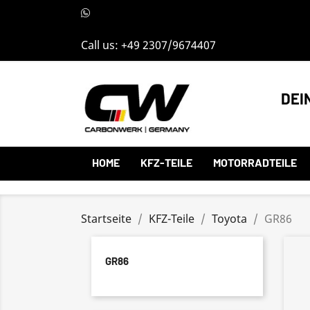
Call us:
+49 2307/9674407
DEI
HOME
KFZ-TEILE
MOTORRADTEILE
Startseite
KFZ-Teile
Toyota
GR86
GR86