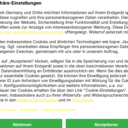
 Heck ABS Glanz Schwarz Passend
Ansatz Carbon Passend Für Toy
Für Toyota GR86
GR86
149,00 €
799,00 €
86 - Heckdiffusor Diffusor Heck
Heckspoiler Ducktail Spoiler L
Schnellansicht
Schnellansicht


atz Carbon Passend Für Toyota
Heck Carbon Passend Für Toyota 
GR86
2398
1.499,00 €
379,00 €