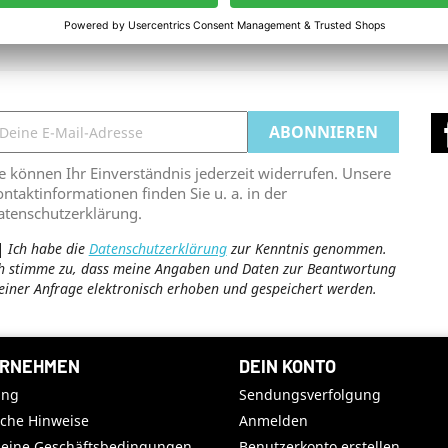
ge 1-5 bis 5 Artikel
e können Ihr Einverständnis jederzeit widerrufen. Unsere
ntaktinformationen finden Sie u. a. in der
atenschutzerklärung.
Ich habe die
Datenschutzerklärung
zur Kenntnis genommen.
h stimme zu, dass meine Angaben und Daten zur Beantwortung
iner Anfrage elektronisch erhoben und gespeichert werden.
RNEHMEN
DEIN KONTO
ung
Sendungsverfolgung
iche Hinweise
Anmelden
meine Geschäftsbedingungen
Benutzerkonto erstellen