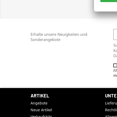
Zei
Erhalte unsere Neuigkeiten und
Sonderangebote
Si
Ko
D
Ic
me
ARTIKEL
UNTE
Angebote
Liefer
Neue Artikel
Rechtl
Verkaufshits
Allge