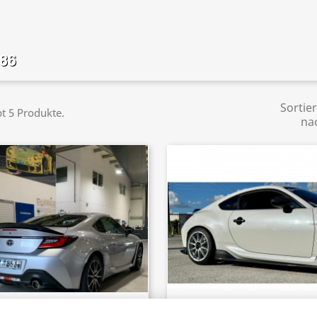
86
Sortie
bt 5 Produkte.
na
70 - Heckspoiler Ducktail Spoiler
2384 - Sideskirt Seitenschwel
Schnellansicht
Schnellansicht

