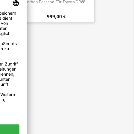
ota
Carbon Passend Für Toyota GR86
999,00 €
ippe
GR86 -