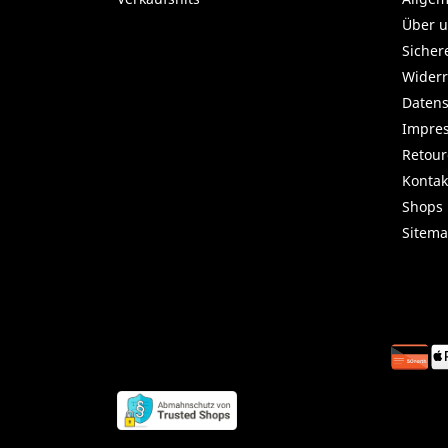
Über 
Sicher
Widerr
Datens
Impre
Retou
Kontak
Shops
Sitem