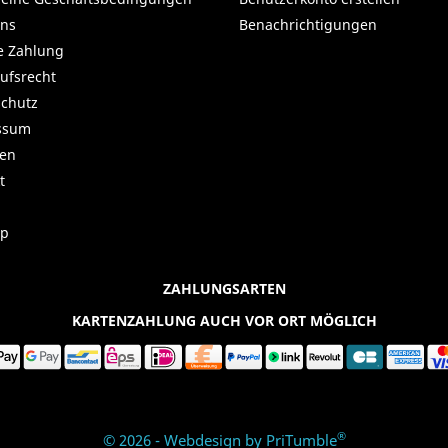
uns
Benachrichtigungen
e Zahlung
ufsrecht
chutz
ssum
ren
t
ap
ZAHLUNGSARTEN
KARTENZAHLUNG AUCH VOR ORT MÖGLICH
®
© 2026 - Webdesign by PriTumble