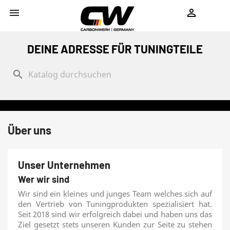
shopping_cart


DEINE ADRESSE FÜR TUNINGTEILE
search
Über uns
Unser Unternehmen
Wer wir sind
Wir sind ein kleines und junges Team welches sich auf
den Vertrieb von Tuningprodukten spezialisiert hat.
Seit 2018 sind wir erfolgreich dabei und haben uns das
Ziel gesetzt stets unseren Kunden zur Seite zu stehen