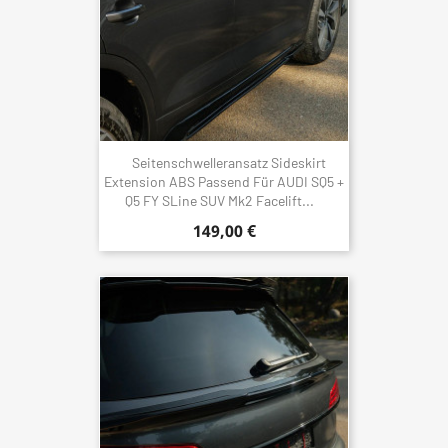
Seitenschwelleransatz Sideskirt
Extension ABS Passend Für AUDI SQ5 +
Q5 FY SLine SUV Mk2 Facelift...
149,00 €