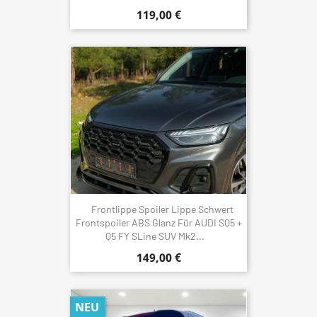
119,00 €
Frontlippe Spoiler Lippe Schwert
Frontspoiler ABS Glanz Für AUDI SQ5 +
Q5 FY SLine SUV Mk2...
149,00 €
NEU