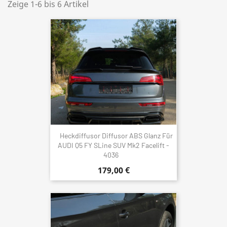
Zeige 1-6 bis 6 Artikel
Heckdiffusor Diffusor ABS Glanz Für
AUDI Q5 FY SLine SUV Mk2 Facelift -
4036
179,00 €