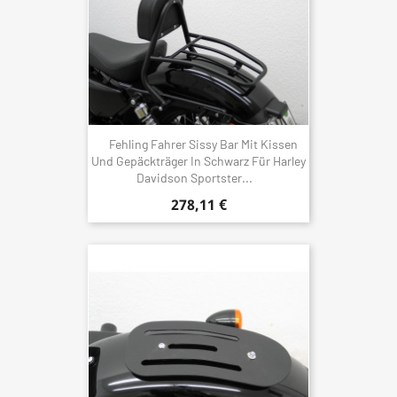
Fehling Fahrer Sissy Bar Mit Kissen
Und Gepäckträger In Schwarz Für Harley
Davidson Sportster...
278,11 €