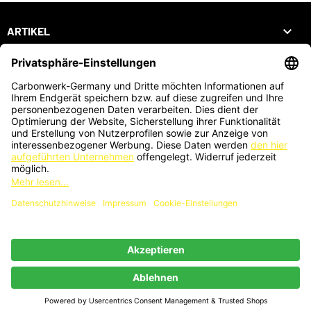

ARTIKEL

UNTERNEHMEN

DEIN KONTO
SHOP
ZAHLUNGSARTEN
KARTENZAHLUNG AUCH VOR ORT MÖGLICH
®
© 2026 - Webdesign by PriTumble