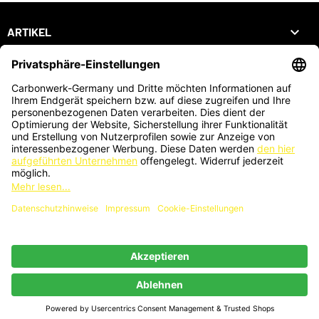

ARTIKEL

UNTERNEHMEN

DEIN KONTO
SHOP
ZAHLUNGSARTEN
KARTENZAHLUNG AUCH VOR ORT MÖGLICH
®
© 2026 - Webdesign by PriTumble