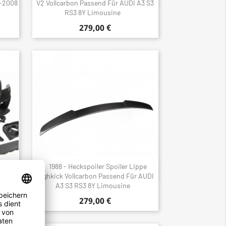
5-2008
V2 Vollcarbon Passend Für AUDI A3 S3
RS3 8Y Limousine
279,00 €
 ABS
1988 - Heckspoiler Spoiler Lippe
Schnellansicht

2
Highkick Vollcarbon Passend Für AUDI
A3 S3 RS3 8Y Limousine
279,00 €