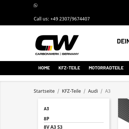
Call us:
+49 2307/9674407
DEI
HOME
KFZ-TEILE
MOTORRADTEILE
Startseite
KFZ-Teile
Audi
A3
A3
8P
8V A3 S3