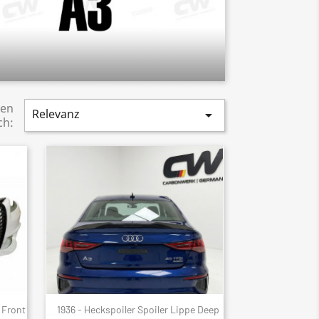
ren
Relevanz

ch:
 Front
1936 - Heckspoiler Spoiler Lippe Deep
Schnellansicht
