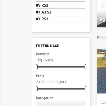
8V RS3
8Y A3 S3
8Y RS3
A3
Es gi
FILTERN NACH
Gewicht
1kg - 50kg
Preis
79,00 € - 1.099,00 €
Kategorien
279