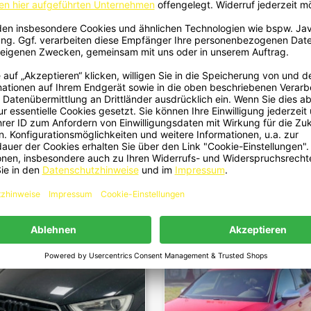
 - Sideskirt Seitenschwelleransatz
2686 - Heckspoiler Lippe Spoile
Schnellansicht
Schnellansicht


nd Für Volkswagen Golf 7 + 8 GTI
Glanz Schwarz Passend Für Audi 
Audi A3 8V Seat Leon
Sportback
99,00 €
99,00 €