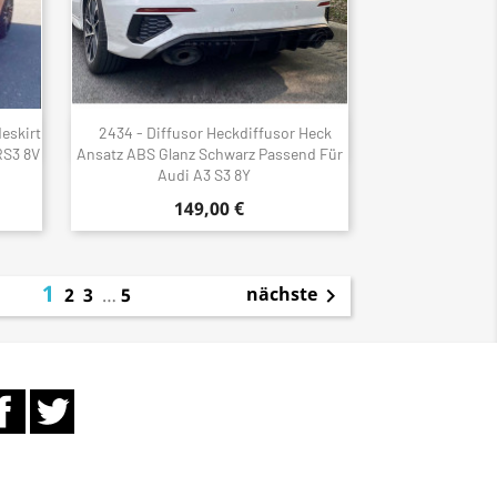
eskirt
2434 - Diffusor Heckdiffusor Heck
Schnellansicht

RS3 8V
Ansatz ABS Glanz Schwarz Passend Für
Audi A3 S3 8Y
149,00 €
1
nächste
2
3
…
5

Facebook
Twitter