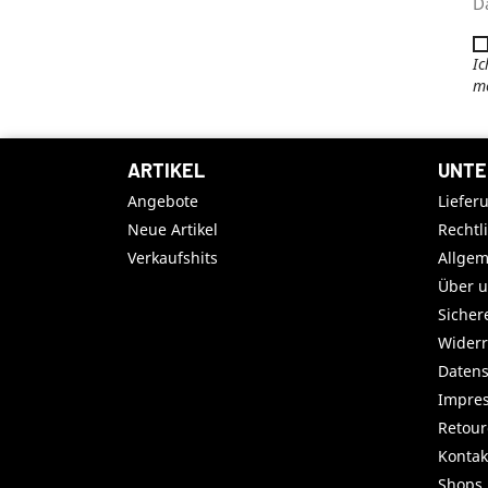
D
Ic
me
ARTIKEL
UNTE
Angebote
Liefer
Neue Artikel
Rechtl
Verkaufshits
Allge
Über 
Sicher
Widerr
Datens
Impre
Retou
Kontak
Shops