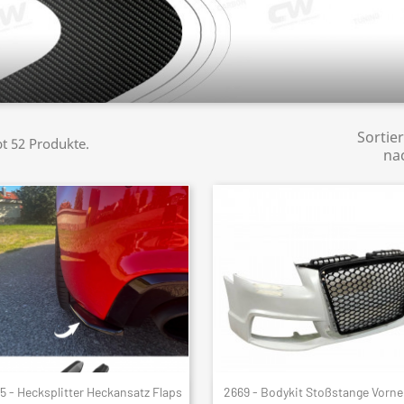
Sortie
bt 52 Produkte.
na
5 - Hecksplitter Heckansatz Flaps
2669 - Bodykit Stoßstange Vorne
Schnellansicht
Schnellansicht

