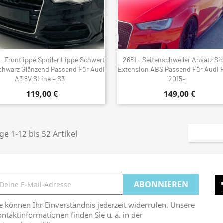
 - Frontlippe Spoiler Lippe Schwert
2681 - Seitenschweller Ansatz Sid
Schnellansicht
Schnellansicht


chwarz Glänzend Passend Für Audi
Extension ABS Passend Für Audi 
A3 8V SLine + S3
2015+
119,00 €
149,00 €
ge 1-12 bis 52 Artikel
e können Ihr Einverständnis jederzeit widerrufen. Unsere
ntaktinformationen finden Sie u. a. in der