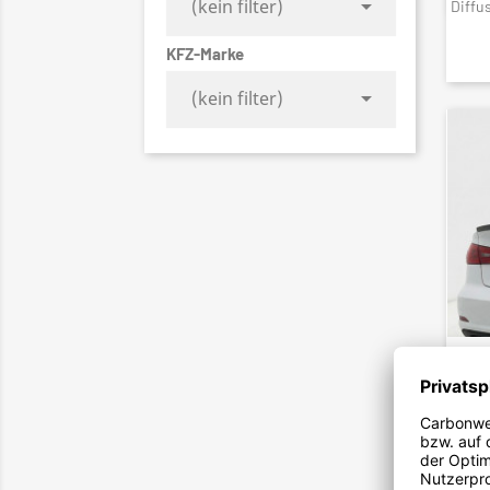

(kein filter)
Diffu
KFZ-Marke

(kein filter)
13
Vollc