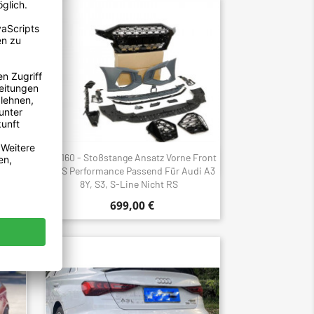
r ABS
2160 - Stoßstange Ansatz Vorne Front
Schnellansicht

RS3 8V
ABS Performance Passend Für Audi A3
8Y, S3, S-Line Nicht RS
699,00 €