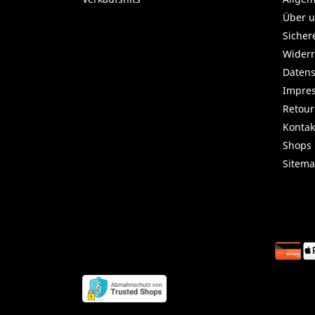
Über 
Sicher
Widerr
Datens
Impre
Retou
Kontak
Shops
Sitem