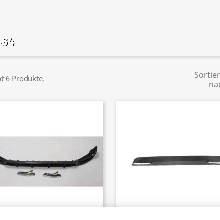
64
Sortie
bt 6 Produkte.
na
32 - Frontlippe Spoiler Schwert
2633 - Dachleuchte Dachstrah
Schnellansicht
Schnellansicht

