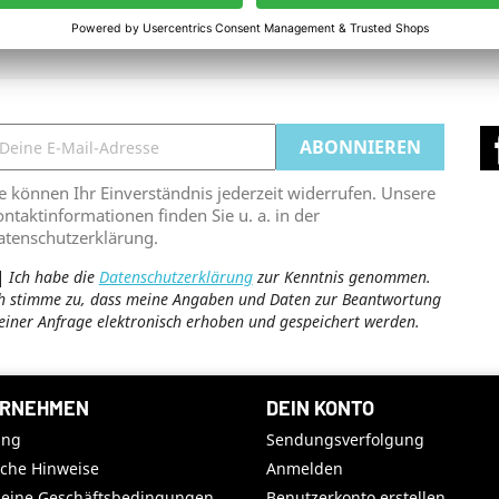
ge 1-6 bis 6 Artikel
e können Ihr Einverständnis jederzeit widerrufen. Unsere
ntaktinformationen finden Sie u. a. in der
atenschutzerklärung.
Ich habe die
Datenschutzerklärung
zur Kenntnis genommen.
h stimme zu, dass meine Angaben und Daten zur Beantwortung
iner Anfrage elektronisch erhoben und gespeichert werden.
RNEHMEN
DEIN KONTO
ung
Sendungsverfolgung
iche Hinweise
Anmelden
meine Geschäftsbedingungen
Benutzerkonto erstellen