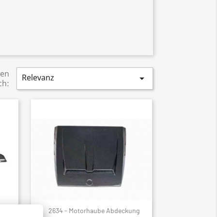
ren
Relevanz

ch:
ler
2634 - Motorhaube Abdeckung
Schnellansicht
