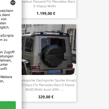
nd Für
Vollcarbon Passend Für Mercedes-Benz
4
G-Klasse W464
1.199,00 €
r
Heckspoiler Dachspoiler Spoiler Ansatz
Schnellansicht

3 19+
ABS Glanz Für Mercedes Benz G Klasse
W463 W464 Auch AMG -...
329,00 €