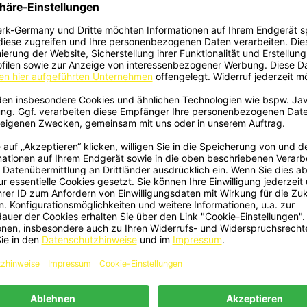
n Passend Für Mercedes-Benz G-
Leuchte Strahler Vollcarbon Passe
Klasse W464
Mercedes-Benz G-Klasse W46
799,00 €
749,00 €
636 - Heckspoiler Spoiler Lippe
Power Elektrisch Trittbrette
Schnellansicht
Schnellansicht


n Passend Für Mercedes-Benz G-
Seitenstufen Für Mercedes G W46
Klasse W464
Lange Version
499,00 €
2.239,00 €