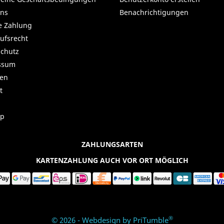
uns
Benachrichtigungen
e Zahlung
ufsrecht
chutz
ssum
ren
t
ap
ZAHLUNGSARTEN
KARTENZAHLUNG AUCH VOR ORT MÖGLICH
®
© 2026 - Webdesign by PriTumble