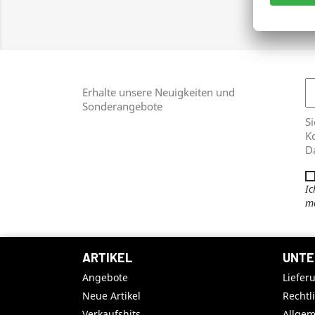
Zei
Erhalte unsere Neuigkeiten und
Sonderangebote
Si
Ko
D
Ic
me
ARTIKEL
UNTE
Angebote
Liefer
Neue Artikel
Rechtl
Verkaufshits
Allge