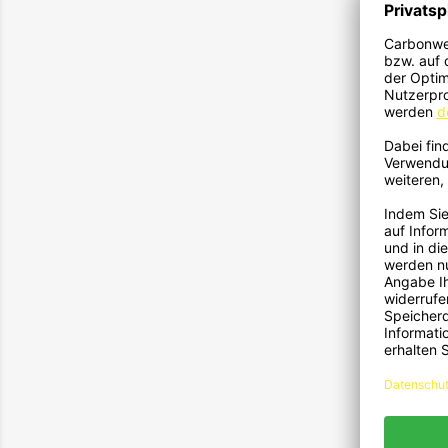
Carbo
2
Carbo