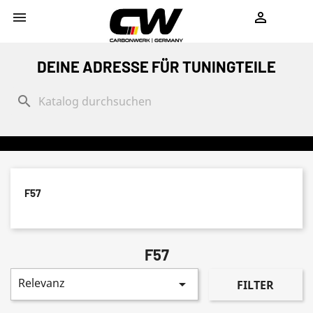
shopping_cart


DEINE ADRESSE FÜR TUNINGTEILE
search
F57
F57
Relevanz

FILTER