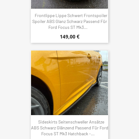
Frontlippe Lippe Schwert Frontspoiler
Spoiler ABS Glanz Schwarz Passend Für
Ford Focus ST Mk3...
149,00 €
Sideskirts Seitenschweller Ansätze
ABS Schwarz Glänzend Passend Für Ford
Focus ST Mk3 Hatchback -...