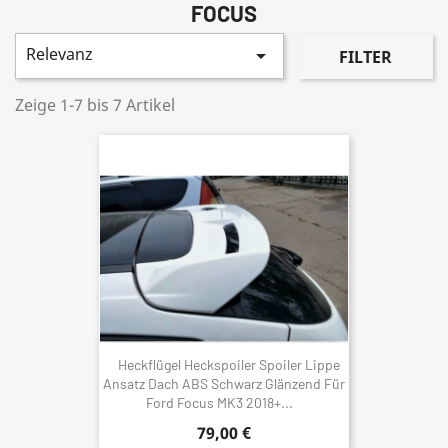
FOCUS
Relevanz

FILTER
Zeige 1-7 bis 7 Artikel
Heckflügel Heckspoiler Spoiler Lippe
Ansatz Dach ABS Schwarz Glänzend Für
Ford Focus MK3 2018+...
79,00 €