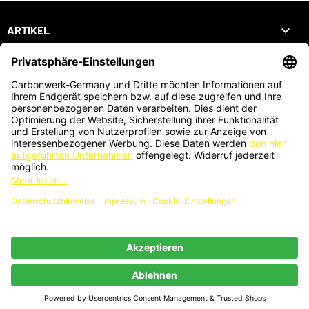

ARTIKEL

UNTERNEHMEN

DEIN KONTO
SHOP
ZAHLUNGSARTEN
KARTENZAHLUNG AUCH VOR ORT MÖGLICH
®
© 2026 - Webdesign by PriTumble