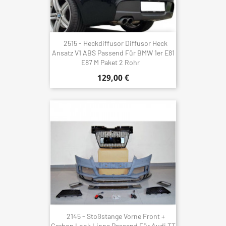
2515 - Heckdiffusor Diffusor Heck
Ansatz V1 ABS Passend Für BMW 1er E81
E87 M Paket 2 Rohr
129,00 €
2145 - Stoßstange Vorne Front +
Carbon Look Lippe Passend Für Audi TT