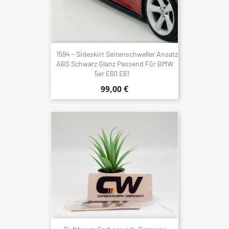
1594 - Sideskirt Seitenschweller Ansatz
ABS Schwarz Glanz Passend Für BMW
5er E60 E61
99,00 €