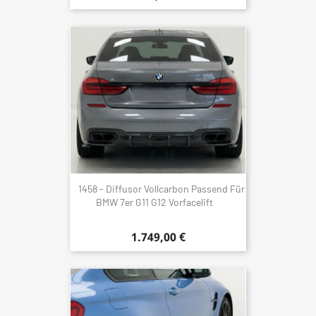
1458 - Diffusor Vollcarbon Passend Für
BMW 7er G11 G12 Vorfacelift
1.749,00 €