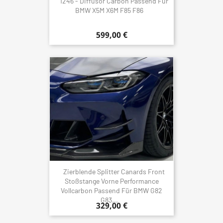
1246 - Diffusor Carbon Passend Für
BMW X5M X6M F85 F86
599,00 €
Zierblende Splitter Canards Front
Stoßstange Vorne Performance
Vollcarbon Passend Für BMW G82
G83...
329,00 €