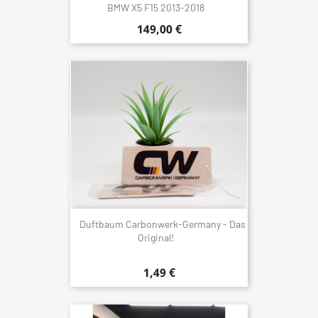
BMW X5 F15 2013-2018
149,00 €
Duftbaum Carbonwerk-Germany - Das
Original!
1,49 €