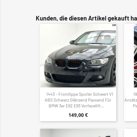
Kunden, die diesen Artikel gekauft ha
1443 - Frontlippe Spoiler Schwert V1
1
Schnellansicht

ABS Schwarz Glänzend Passend Für
Ansätz
BMW 3er E92 E93 Vorfacelift...
P
149,00 €