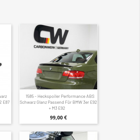
warz
1585 - Heckspoiler Performance ABS
Schnellansicht

2 E87
Schwarz Glanz Passend Für BMW 3er E92
+ M3 E92
99,00 €