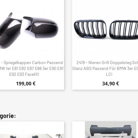
 - Spiegelkappen Carbon Passend
2419 - Nieren Grill Doppelsteg S
Schnellansicht
Schnellansicht


W 1er E81 E82 E87 E88 3er E90 E91
Glanz ABS Passend Für BMW 3er E
E92 E93 Facelift
LCI
199,00 €
34,90 €
gorie: