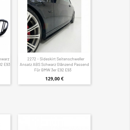
chwarz
2272 - Sideskirt Seitenschweller
Schnellansicht

92 E93
Ansatz ABS Schwarz Glänzend Passend
Für BMW 3er E92 E93
129,00 €