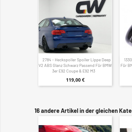
2784 - Heckspoiler Spoiler Lippe Deep
1330
Schnellansicht

V2 ABS Glanz Schwarz Passend Für BMW
Für BM
3er E92 Coupe & E92 M3
119,00 €
16 andere Artikel in der gleichen Kate