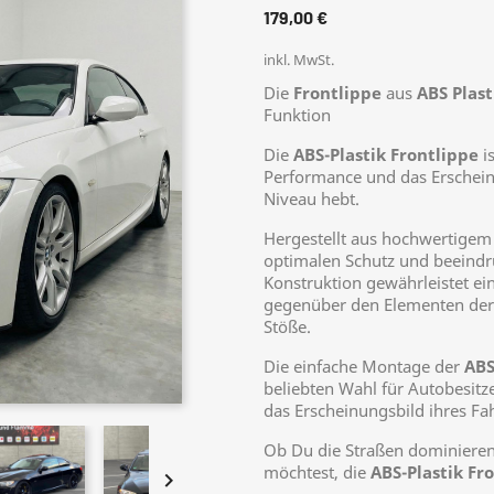
179,00 €
inkl. MwSt.
Die
Frontlippe
aus
ABS Plast
Funktion
Die
ABS-Plastik Frontlippe
is
Performance und das Erschein
Niveau hebt.
Hergestellt aus hochwertige
optimalen Schutz und beeindr
Konstruktion gewährleistet ei
gegenüber den Elementen der S
Stöße.
Die einfache Montage der
ABS
beliebten Wahl für Autobesitz
das Erscheinungsbild ihres Fa
Ob Du die Straßen dominieren 
möchtest, die
ABS-Plastik Fr
