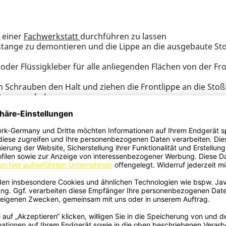
 einer
Fachwerkstatt
durchführen zu lassen
ßstange zu demontieren und die Lippe an die ausgebaute St
oder Flüssigkleber für alle anliegenden Flächen von der Fr
n Schrauben den Halt und ziehen die Frontlippe an die Sto
stange zu haben.
der Innenseite mit selbstsichernden Muttern ab, damit sich
 euch unser Team gerne zur Verfügung
verordnung
schweg 13, 59174 Kamen