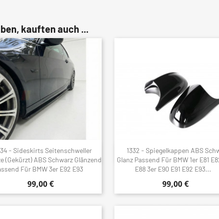
ben, kauften auch ...
934 - Sideskirts Seitenschweller
1332 - Spiegelkappen ABS Sch
Schnellansicht
Schnellansicht


e (gekürzt) ABS Schwarz Glänzend
Glanz Passend Für BMW 1er E81 E8
assend Für BMW 3er E92 E93
E88 3er E90 E91 E92 E93...
99,00 €
99,00 €