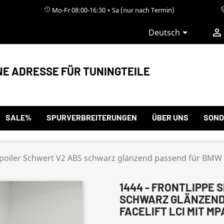
Mo-Fr 08:00-16:30 + Sa (nur nach Termin)


Deutsch
NE ADRESSE FÜR TUNINGTEILE
SALE%
SPURVERBREITERUNGEN
ÜBER UNS
SOND
Spoiler Schwert V2 ABS schwarz glänzend passend für BMW 3e
1444 - FRONTLIPPE 
SCHWARZ GLÄNZEND 
FACELIFT LCI MIT MP