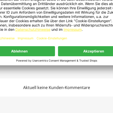
apier-, Karton- oder Folienkanten sowie spitzen Metallklammern.
tickungsgefahr für Kinder oder Tiere.
steht Verletzungsgefahr
Z-Fachbetrieb
Aktuell keine Kunden-Kommentare