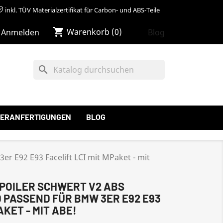
inkl. TÜV Materialzertifikat für Carbon- und ABS-Teile
shopping_cart
Warenkorb
(0)
Blog
Anmelden
search
ERANFERTIGUNGEN
BLOG
r E92 E93 Facelift LCI mit MPaket - mit
SPOILER SCHWERT V2 ABS
PASSEND FÜR BMW 3ER E92 E93
AKET - MIT ABE!