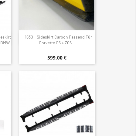
eskirt
1630 - Sideskirt Carbon Passend Für
Schnellansicht

r BMW
Corvette C6 + Z06
599,00 €