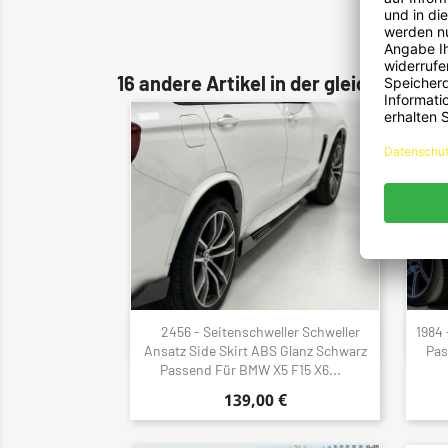
16 andere Artikel in der gleichen Kate
2456 - Seitenschweller Schweller
1984
Schnellansicht

Ansatz Side Skirt ABS Glanz Schwarz
Pas
Passend Für BMW X5 F15 X6...
139,00 €