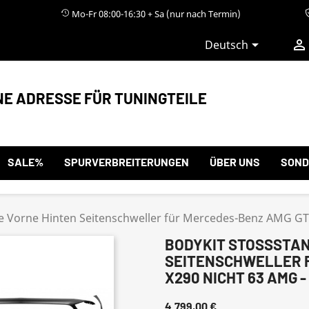
Mo-Fr 08:00-16:30 + Sa (nur nach Termin)


Deutsch
NE ADRESSE FÜR TUNINGTEILE
SALE%
SPURVERBREITERUNGEN
ÜBER UNS
SOND
e Vorne Hinten Seitenschweller für Mercedes-Benz AMG GT
BODYKIT STOSSSTANG
EITENSCHWELLER FÜ
290 NICHT 63 AMG - 
4.799,00 €