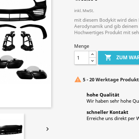
inkl. MwSt.
mit diesem Bodykit wird dein
Aerodynamik und gib deinem 
Hochwertiges Produkt mit seh
Menge

ZUM WA

5 - 20 Werktage Produkt
hohe Qualität
Wir haben sehr hohe Qua
schneller Kontakt
Erreiche uns direkt per
