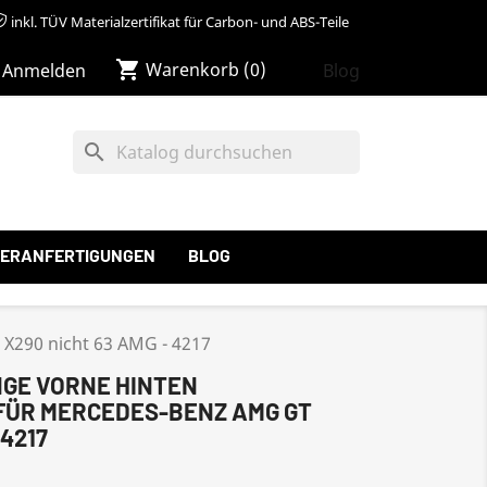
inkl. TÜV Materialzertifikat für Carbon- und ABS-Teile
shopping_cart
Warenkorb
(0)
Blog
Anmelden
search
ERANFERTIGUNGEN
BLOG
 X290 nicht 63 AMG - 4217
E VORNE HINTEN S
R MERCEDES-BENZ AMG GT X
4217