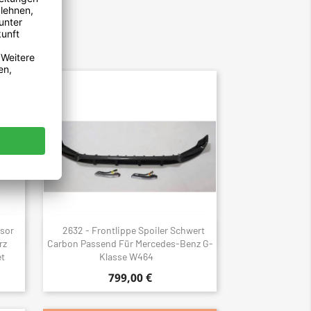
usor
2632 - Frontlippe Spoiler Schwert
Schnellansicht

rz
Carbon Passend Für Mercedes-Benz G-
t
Klasse W464
799,00 €