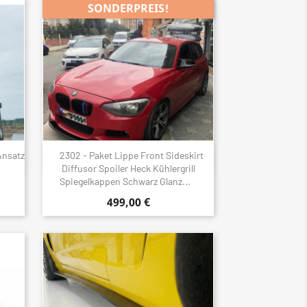
SONDERPREIS!
Ansatz
2302 - Paket Lippe Front Sideskirt
Schnellansicht

4
Diffusor Spoiler Heck Kühlergrill
Spiegelkappen Schwarz Glanz...
499,00 €