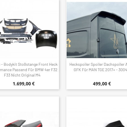
 - Bodykit Stoßstange Front Heck
Heckspoiler Spoiler Dachspoiler 
Schnellansicht
Schnellansicht


rmance Passend Für BMW 4er F32
GFK Für MAN TGE 2017+ - 300
F33 Nicht Original M4
1.699,00 €
499,00 €