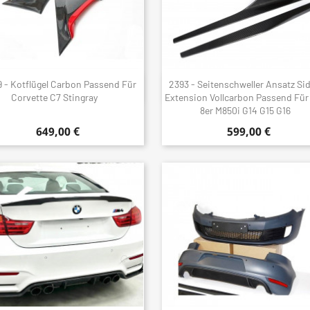
9 - Kotflügel Carbon Passend Für
2393 - Seitenschweller Ansatz Sid
Schnellansicht
Schnellansicht


Corvette C7 Stingray
Extension Vollcarbon Passend Fü
8er M850i G14 G15 G16
649,00 €
599,00 €