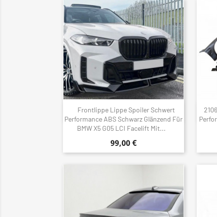
Frontlippe Lippe Spoiler Schwert
2106
Schnellansicht

Performance ABS Schwarz Glänzend Für
Perfo
BMW X5 G05 LCI Facelift Mit...
99,00 €