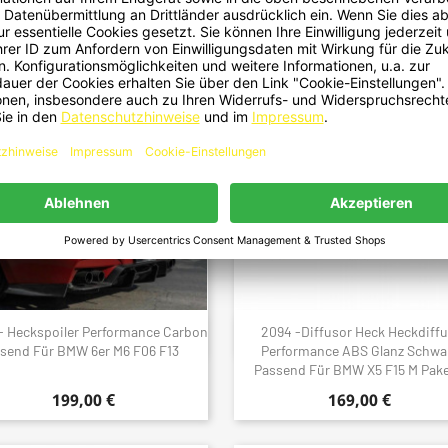
gorie:
 - Heckspoiler Performance Carbon
2094 -Diffusor Heck Heckdiff
Schnellansicht
Schnellansicht


send Für BMW 6er M6 F06 F13
Performance ABS Glanz Schwa
Passend Für BMW X5 F15 M Pake
199,00 €
169,00 €