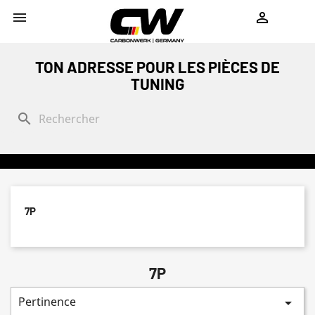
shopping_cart


TON ADRESSE POUR LES PIÈCES DE
TUNING
search
7P
7P
Pertinence
