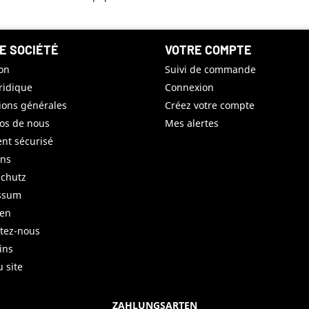
E SOCIÉTÉ
VOTRE COMPTE
son
Suivi de commande
uridique
Connexion
ions générales
Créez votre compte
os de nous
Mes alertes
nt sécurisé
uns
chutz
ssum
ren
tez-nous
ins
u site
ZAHLUNGSARTEN