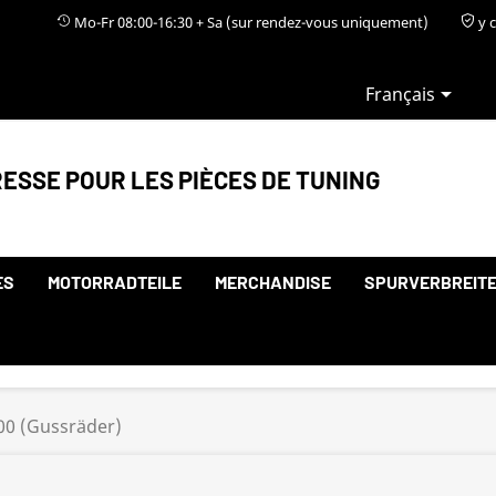
Mo-Fr 08:00-16:30 + Sa (sur rendez-vous uniquement)
y c

Français
ESSE POUR LES PIÈCES DE TUNING
ES
MOTORRADTEILE
MERCHANDISE
SPURVERBREIT
00 (Gussräder)