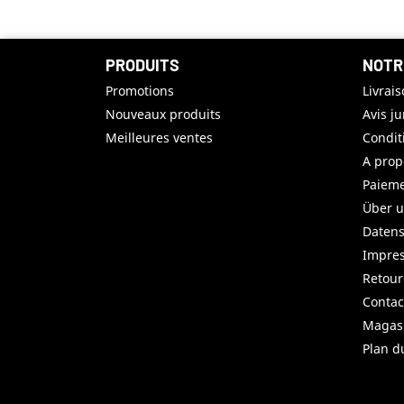
PRODUITS
NOTR
Promotions
Livrai
Nouveaux produits
Avis j
Meilleures ventes
Condit
A prop
Paieme
Über 
Datens
Impre
Retou
Contac
Magas
Plan d