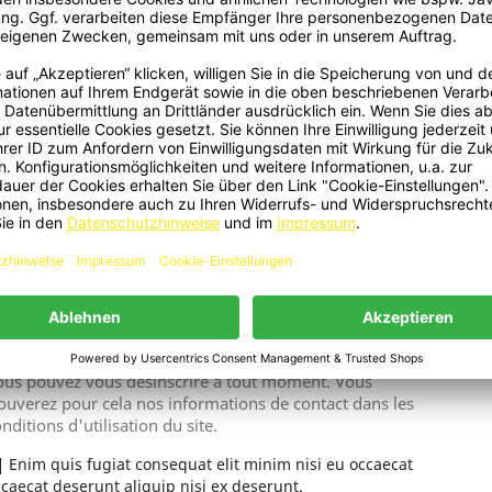
Motoschutzbügel Stabil
Gepäckträger
Aperçu rapide
Aperçu rapide


114,29 €
145,45 €
ichage 1-2 de 2 article(s)
ous pouvez vous désinscrire à tout moment. Vous
ouverez pour cela nos informations de contact dans les
nditions d'utilisation du site.
Enim quis fugiat consequat elit minim nisi eu occaecat
caecat deserunt aliquip nisi ex deserunt.