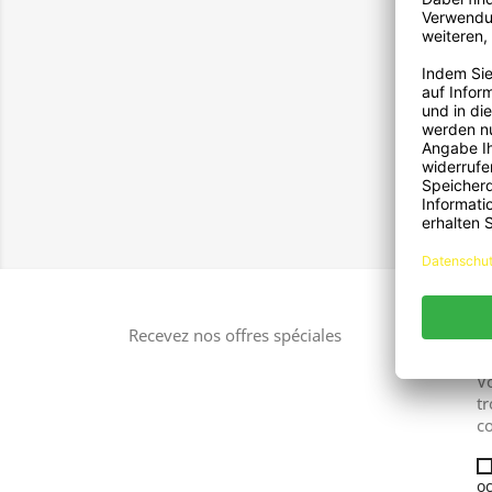
Aff
Recevez nos offres spéciales
V
tr
co
oc