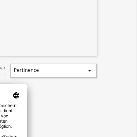
par
Pertinence

: