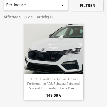
Pertinence

FILTRER
Affichage 1-1 de 1 article(s)
1907 - Frontlippe Spoiler Schwert
Performance ABS Schwarz Glänzend
Passend Für Skoda Octavia Mk4...
149,00 €