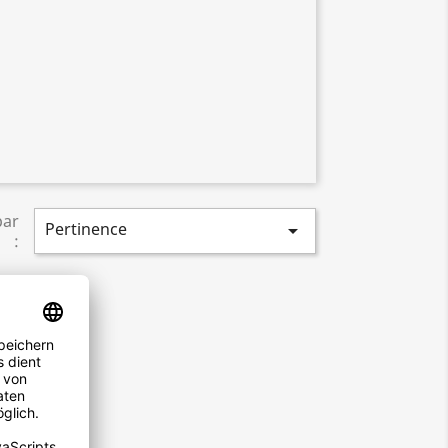
par
Pertinence

: