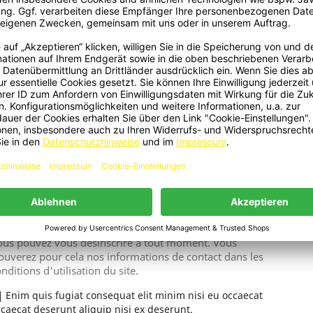
Trittbretter Seitenschritte
Aperçu rapide

enbretten Für Mercedes EQC N293
2019+ Zubehör Schritte
422,47 €
ichage 1-1 de 1 article(s)
ous pouvez vous désinscrire à tout moment. Vous
ouverez pour cela nos informations de contact dans les
nditions d'utilisation du site.
Enim quis fugiat consequat elit minim nisi eu occaecat
caecat deserunt aliquip nisi ex deserunt.