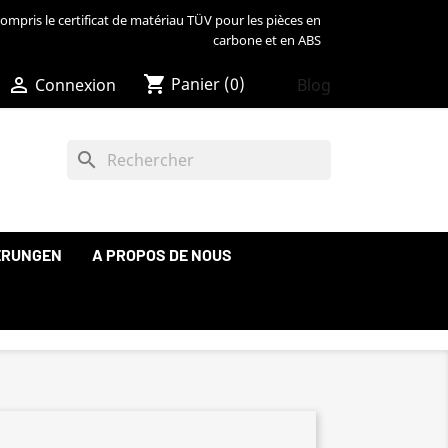
ompris le certificat de matériau TÜV pour les pièces en
carbone et en ABS
shopping_cart

Panier
(0)
Blog
Connexion
search
ERUNGEN
A PROPOS DE NOUS