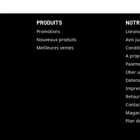
PRODUITS
NOTR
Promotions
Livrai
Nouveaux produits
Avis j
Meilleures ventes
Condit
A prop
Paieme
Über 
Datens
Impre
Retou
Contac
Magas
Plan d