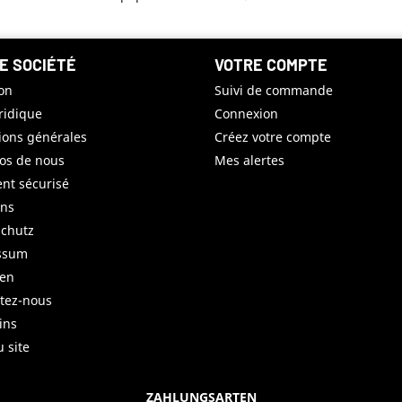
E SOCIÉTÉ
VOTRE COMPTE
son
Suivi de commande
uridique
Connexion
ions générales
Créez votre compte
os de nous
Mes alertes
nt sécurisé
uns
chutz
ssum
ren
tez-nous
ins
u site
ZAHLUNGSARTEN