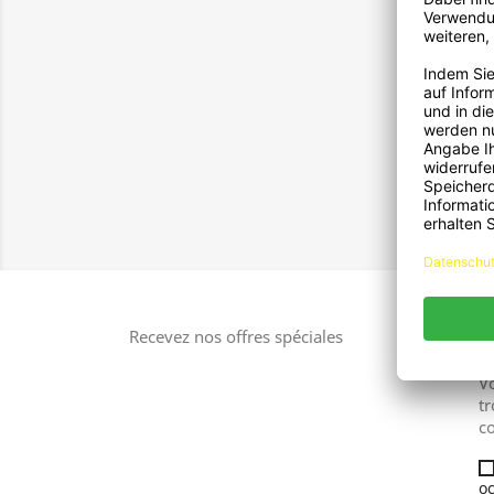
Seit
Aff
Recevez nos offres spéciales
V
tr
co
oc