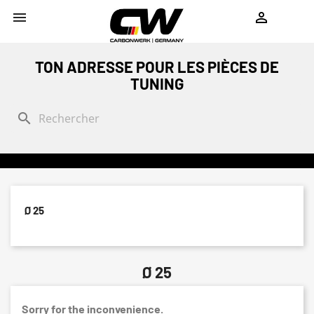
shopping_cart


TON ADRESSE POUR LES PIÈCES DE
TUNING
search
Ø 25
Ø 25
Sorry for the inconvenience.