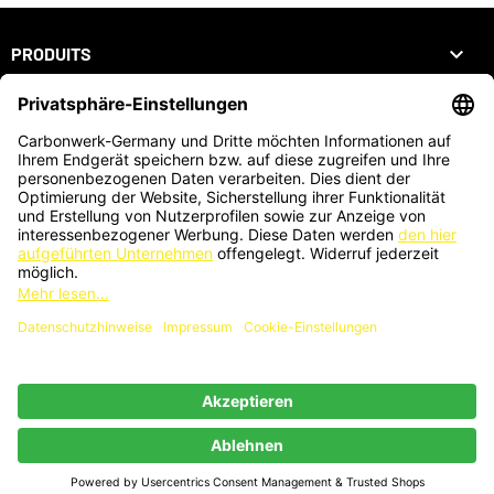

PRODUITS

NOTRE SOCIÉTÉ

VOTRE COMPTE
INFORMATIONS
ZAHLUNGSARTEN
KARTENZAHLUNG AUCH VOR ORT MÖGLICH
®
© 2026 - Webdesign by PriTumble