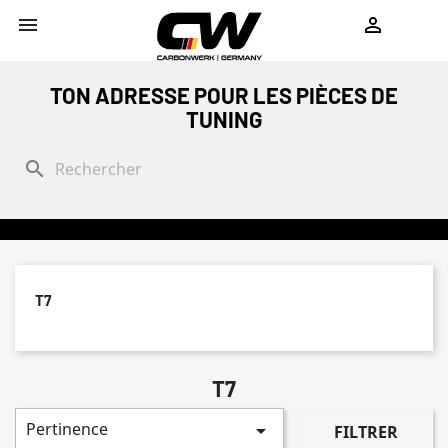
shopping_cart


TON ADRESSE POUR LES PIÈCES DE
TUNING
search
T7
T7
Pertinence

FILTRER