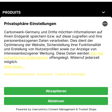

PRODUITS

NOTRE SOCIÉTÉ

VOTRE COMPTE
INFORMATIONS
ZAHLUNGSARTEN
KARTENZAHLUNG AUCH VOR ORT MÖGLICH
®
© 2026 - Webdesign by PriTumble