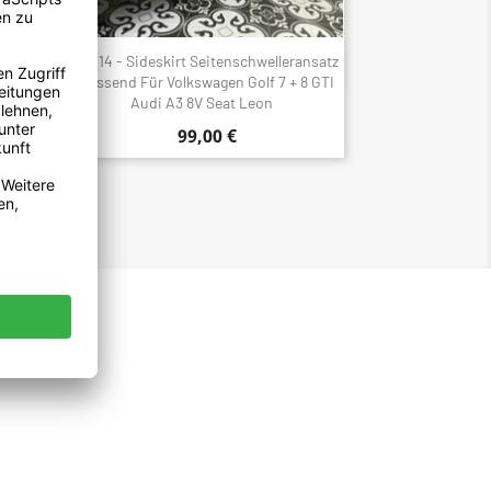
t ABS
1714 - Sideskirt Seitenschwelleransatz
Aperçu rapide

Ibiza
Passend Für Volkswagen Golf 7 + 8 GTI
Audi A3 8V Seat Leon
99,00 €
Facebook
Twitter