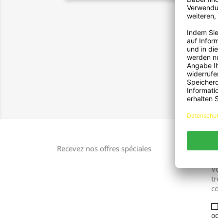
1
Per
Pas
Aff
Recevez nos offres spéciales
V
tr
co
oc