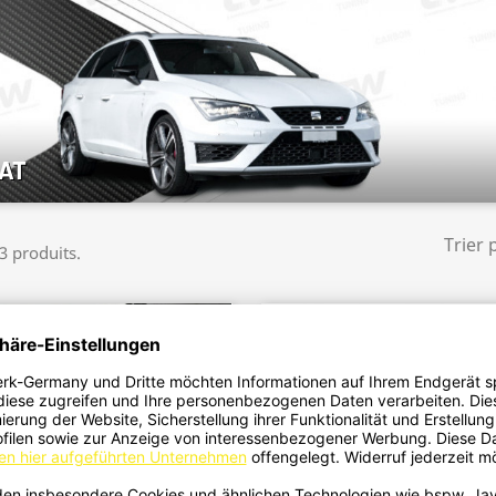
AT
Trier 
 3 produits.