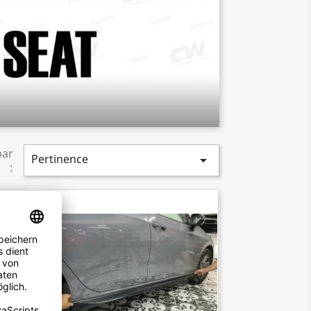
par
Pertinence

: