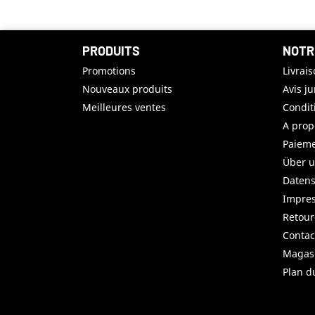
PRODUITS
NOTR
Promotions
Livrai
Nouveaux produits
Avis j
Meilleures ventes
Condit
A prop
Paieme
Über 
Datens
Impre
Retou
Contac
Magas
Plan d