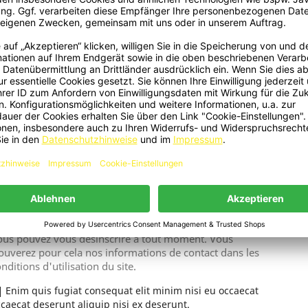
909 - Frontlippe Spoiler Schwert
2729 - Frontlippe Lippe Schwer
Aperçu rapide
Aperçu rapide


formance ABS Schwarz Glänzend
Glanz Schwarz Passend Für Seat 
send Für Seat Leon FR Mk4...
Cupra Mk 4 2012+
129,00 €
99,00 €
ichage 1-3 de 3 article(s)
ous pouvez vous désinscrire à tout moment. Vous
ouverez pour cela nos informations de contact dans les
nditions d'utilisation du site.
Enim quis fugiat consequat elit minim nisi eu occaecat
caecat deserunt aliquip nisi ex deserunt.