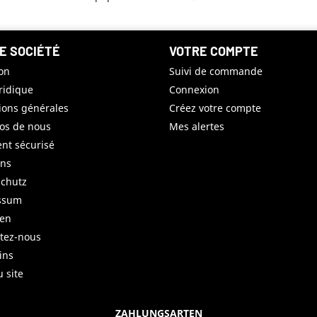
E SOCIÉTÉ
VOTRE COMPTE
son
Suivi de commande
uridique
Connexion
ions générales
Créez votre compte
os de nous
Mes alertes
nt sécurisé
uns
chutz
ssum
ren
tez-nous
ins
u site
ZAHLUNGSARTEN