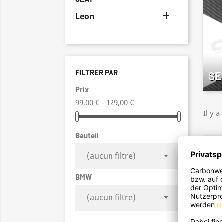

Leon
FILTRER PAR
SE
Prix
99,00 € - 129,00 €
Il y a
Bauteil

(aucun filtre)
BMW

(aucun filtre)